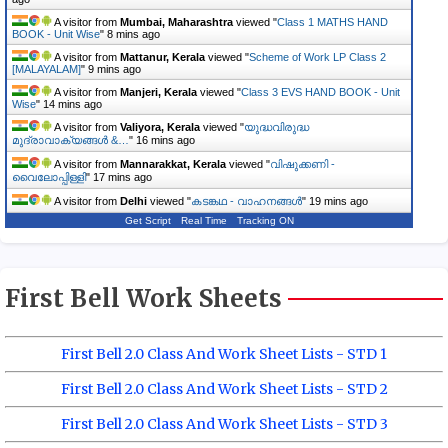
A visitor from
Mumbai, Maharashtra
viewed "
Class 1 MATHS HAND
BOOK - Unit Wise
"
8 mins ago
A visitor from
Mattanur, Kerala
viewed "
Scheme of Work LP Class 2
[MALAYALAM]
"
9 mins ago
A visitor from
Manjeri, Kerala
viewed "
Class 3 EVS HAND BOOK - Unit
Wise
"
14 mins ago
A visitor from
Valiyora, Kerala
viewed "
യുദ്ധവിരുദ്ധ
മുദ്രാവാക്യങ്ങൾ &…
"
16 mins ago
A visitor from
Mannarakkat, Kerala
viewed "
വിഷുക്കണി -
വൈലോപ്പിള്ളി
"
17 mins ago
A visitor from
Delhi
viewed "
കടങ്കഥ - വാഹനങ്ങൾ
"
19 mins ago
Get Script
Real Time
Tracking ON
First Bell Work Sheets
First Bell 2.0 Class And Work Sheet Lists - STD 1
First Bell 2.0 Class And Work Sheet Lists - STD 2
First Bell 2.0 Class And Work Sheet Lists - STD 3