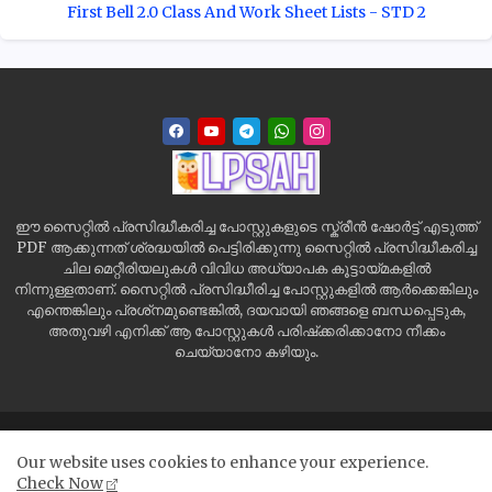
First Bell 2.0 Class And Work Sheet Lists - STD 2
ഈ സൈറ്റിൽ പ്രസിദ്ധീകരിച്ച പോസ്റ്റുകളുടെ സ്ക്രീൻ ഷോർട്ട് എടുത്ത്
PDF ആക്കുന്നത് ശ്രദ്ധയിൽ പെട്ടിരിക്കുന്നു സൈറ്റിൽ പ്രസിദ്ധീകരിച്ച
ചില മെറ്റീരിയലുകൾ വിവിധ അധ്യാപക കൂട്ടായ്മകളിൽ
നിന്നുള്ളതാണ്. സൈറ്റിൽ പ്രസിദ്ധീരിച്ച പോസ്റ്റുകളിൽ ആർക്കെങ്കിലും
എന്തെങ്കിലും പ്രശ്‌നമുണ്ടെങ്കിൽ, ദയവായി ഞങ്ങളെ ബന്ധപ്പെടുക,
അതുവഴി എനിക്ക് ആ പോസ്റ്റുകൾ പരിഷ്‌ക്കരിക്കാനോ നീക്കം
ചെയ്യാനോ കഴിയും.
Home
Site Map
Contact us
Privacy Policy
Our website uses cookies to enhance your experience.
Disclaimer
Check Now