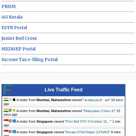
PRiSM
AG Kerala
ESTB Portal
Junior Red Cross
MEDiSEP Portal
Income Tax e-filing Portal
Live Traffic Feed
A visitor from
Mumbai, Maharashtra
viewed "
കടങ്കഥകൾ - മഴ
"
11 secs
ago
A visitor from
Mumbai, Maharashtra
viewed "
Malayalam (Class 4)
"
23
secs ago
A visitor from
Singapore
viewed "
First Bell STD 4 October 15…
"
1 min
ago
A visitor from
Singapore
viewed "
Kerala LPSA Helper (LPSAH)
"
8 mins
ago