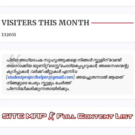
VISITERS THIS MONTH
1
3
2
0
3
1
പ്രിയ അധ്യാപക സുഹൃത്തുക്കളെ നിങ്ങൾ സ്കൂളിന് വേണ്ടി
തയാറാക്കിയ യൂണിറ്റ് ടെസ്റ്റ് ചോദ്യപ്പേപ്പറുകൾ, അസൈന്മെന്റു
കുറിപ്പുകൾ, വർക്ക് ഷീറ്റുകൾ എന്നിവ
[
studentprojecthelper@gmail.com
] അയച്ചുതന്നാൽ ആയത്
നിങ്ങളുടെ പേരും സ്കൂളും ചേർത്ത്
പ്രസിദ്ധീകരിക്കുന്നതായിരിക്കും.