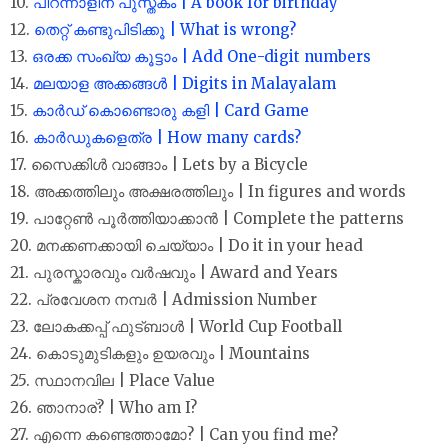
10.
പിറന്നാളിന് പുസ്തകം | A book for birthday
12.
തെറ്റ് കണ്ടുപിടിക്കൂ | What is wrong?
13.
ഒരക്ക സംഖ്യ കൂട്ടാം | Add One-digit numbers
14.
മലയാള അക്കങ്ങൾ | Digits in Malayalam
15.
കാർഡ് കൊണ്ടൊരു കളി | Card Game
16.
കാർഡുകളെത്ര | How many cards?
17. സൈക്കിൾ വാങ്ങാം | Lets by a Bicycle
18. അക്കത്തിലും അക്ഷരത്തിലും | In figures and words
19. പാറ്റേൺ പൂർത്തിയാക്കാൻ | Complete the patterns
20. മനക്കണക്കായി ചെയ്യാം | Do it in your head
21. പുരസ്കാരവും വർഷവും | Award and Years
22. പ്രവേശന നമ്പർ | Admission Number
23. ലോകക്കപ്പ് ഫുട്ബാൾ | World Cup Football
24. കൊടുമുടികളും ഉയരവും | Mountains
25. സ്ഥാനവില | Place Value
26. ഞാനാര്? | Who am I?
27. എന്നെ കണ്ടെത്താമോ? | Can you find me?