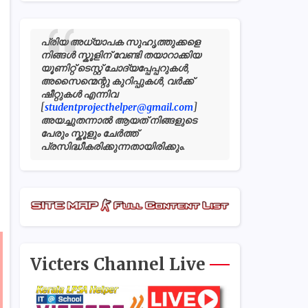
പ്രിയ അധ്യാപക സുഹൃത്തുക്കളെ
നിങ്ങൾ സ്കൂളിന് വേണ്ടി തയാറാക്കിയ
യൂണിറ്റ് ടെസ്റ്റ് ചോദ്യപ്പേപ്പറുകൾ,
അസൈന്മെന്റു കുറിപ്പുകൾ, വർക്ക്
ഷീറ്റുകൾ എന്നിവ
[
studentprojecthelper@gmail.com
]
അയച്ചുതന്നാൽ ആയത് നിങ്ങളുടെ
പേരും സ്കൂളും ചേർത്ത്
പ്രസിദ്ധീകരിക്കുന്നതായിരിക്കും.
Victers Channel Live