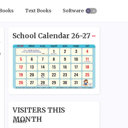
Books
Text Books
Softwares
School Calendar 26-27
VISITERS THIS
MONTH
1
3
4
8
3
5