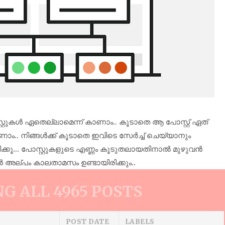
്റുകൾ ഏതെല്ലാമെന്ന് കാണാം.. കൂടാതെ ആ പോസ്റ്റ് ഏത്
ണാം.. നിങ്ങൾക്ക് കൂടാതെ ഇവിടെ സേർച്ച് ചെയ്യാനും
രിക്കൂ... പോസ്റ്റുകളുടെ എണ്ണം കൂടുതലായതിനാൽ മുഴുവൻ
ൻ അല്പം കാലതാമസം ഉണ്ടായിരിക്കും..
G ALL 4965 POSTS
POST DATE
LABELS