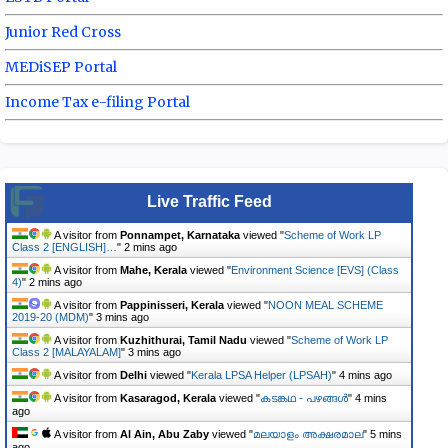
Junior Red Cross
MEDiSEP Portal
Income Tax e-filing Portal
Live Traffic Feed
A visitor from
Ponnampet, Karnataka
viewed "
Scheme of Work LP
Class 2 [ENGLISH]…
"
2 mins ago
A visitor from
Mahe, Kerala
viewed "
Environment Science [EVS] (Class
4)
"
2 mins ago
A visitor from
Pappinisseri, Kerala
viewed "
NOON MEAL SCHEME
2019-20 (MDM)
"
3 mins ago
A visitor from
Kuzhithurai, Tamil Nadu
viewed "
Scheme of Work LP
Class 2 [MALAYALAM]
"
3 mins ago
A visitor from
Delhi
viewed "
Kerala LPSA Helper (LPSAH)
"
4 mins ago
A visitor from
Kasaragod, Kerala
viewed "
കടങ്കഥ - പഴങ്ങൾ
"
4 mins
ago
A visitor from
Al Ain, Abu Zaby
viewed "
മലയാളം അക്ഷരമാല
"
5 mins
ago