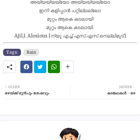
അയ്യയ്യയ്യോ അയ്യയ്യയ്യോ
ഇനി കളിപ്പാൻ പറ്റില്ലല്ലോ
മുറ്റം ആകെ കടലായി
മുറ്റം ആകെ കടലായി.
Ajil.J. Alosious [ന്യൂ എച്ച്.എസ്.എസ് നെല്ലിമൂട്]
Tags:
Rain
OLDER
NEWER
മഴയ്ക്ക് മുൻപും ശേഷവും
കടങ്കഥകൾ - മഴ