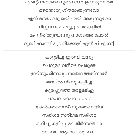
എന്റെ ഗതകാലസ്മരണകൾ ഉണരുന്നിതാ
മഴയൊരു ഗീതമാക്കുന്നവോ
എൻ മനമൊരു മയിലായി ആടുന്നുവോ
നീളുന്ന ചെമ്മണ്ണു പാതകളിൽ
മഴ നീര് തുഴയുന്നു നാഗത്തെ പോൽ
റൂബി ഫാത്തിമ [വരിക്കോളി എൽ പി എസ്]
കാറ്റടിച്ചു ഇരമ്പി വന്നു
ചെറുമഴ വൻമഴ പെരുമഴ
ഇടിയും മിന്നലും ഇല്ലാത്തതിനാൽ
മഴയിൽ നിന്നു കളിച്ചു
കൂരപ്പുറത്ത് താളമടിച്ചു
ചറപറ ചറപറ ചറപറ
കേൾക്കാനെന്ത് സുകമാണയ്യ
സരിഗമ സരിഗമ സരിഗമ
കളിച്ചു കളിച്ചു മഴ തീർന്നല്ലോ
ആഹാ.. ആഹാ.. ആഹാ...