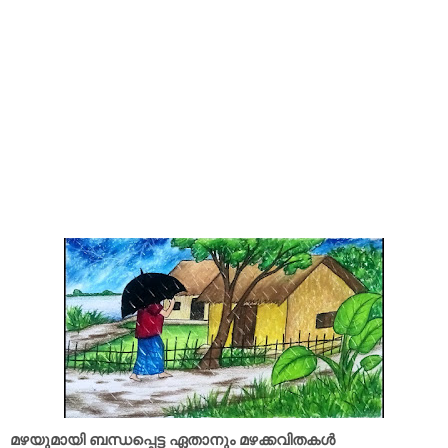
മഴയുമായി ബന്ധപ്പെട്ട ഏതാനും മഴക്കവിതകൾ