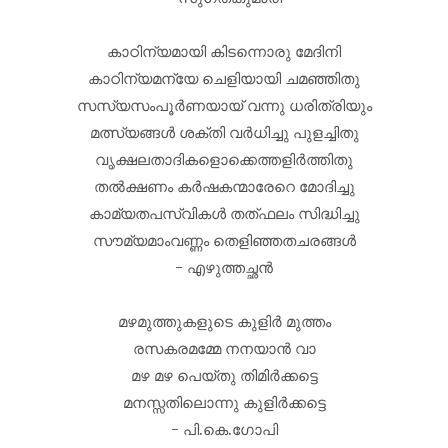
കാഠിന്യമായി കിടന്നൊരു മേദിനി
കാഠിന്യമന്യേ ചെളിയായി ചമഞ്ഞിതു
സസ്യസംപൂർണയായ് വന്നു ധരിത്രിയും
മത്സ്യങ്ങൾ ശക്തി വർധിച്ചു പുളച്ചിതു
വൃക്ഷലതാദികളൊക്കെത്തളിർത്തിതു
തൽക്ഷണം കർഷകന്മാരേറെ മോദിച്ചു
കാമ്യതപസ്വികൾ തത്ഫലം സിദ്ധിച്ചു
സൗമ്യമാംവണ്ണം തെളിഞ്ഞതചരങ്ങൾ
- എഴുത്തച്ഛൻ
മഴമുത്തുകളുടെ കുളിർ മുത്തം
രസകരമമ്മേ നനയാൻ വാ
മഴ മഴ പെയ്‌തു തിമിർക്കട്ടെ
മനസ്സതിലൊന്നു കുളിർക്കട്ടെ
- പി.കെ.ഗോപി