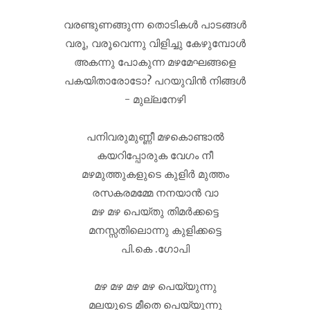
വരണ്ടുണങ്ങുന്ന തൊടികൾ പാടങ്ങൾ
വരൂ, വരൂവെന്നു വിളിച്ചു കേഴുമ്പോൾ
അകന്നു പോകുന്ന മഴമേഘങ്ങളെ
പകയിതാരോടോ? പറയുവിൻ നിങ്ങൾ
- മുല്ലനേഴി
പനിവരുമുണ്ണീ മഴകൊണ്ടാല്‍
കയറിപ്പോരുക വേഗം നീ
മഴമുത്തുകളുടെ കുളിര്‍ മുത്തം
രസകരമമ്മേ നനയാന്‍ വാ
മഴ മഴ പെയ്തു തിമര്‍ക്കട്ടെ
മനസ്സതിലൊന്നു കുളിക്കട്ടെ
പി.കെ .ഗോപി
മഴ മഴ മഴ മഴ പെയ്യുന്നു
മലയുടെ മീതെ പെയ്യുന്നു