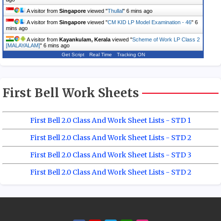
A visitor from
Singapore
viewed "
Thullal
"
6 mins ago
A visitor from
Singapore
viewed "
CM KID LP Model Examination - 46
"
6
mins ago
A visitor from
Kayankulam, Kerala
viewed "
Scheme of Work LP Class 2
[MALAYALAM]
"
7 mins ago
Get Script
Real Time
Tracking ON
First Bell Work Sheets
First Bell 2.0 Class And Work Sheet Lists - STD 1
First Bell 2.0 Class And Work Sheet Lists - STD 2
First Bell 2.0 Class And Work Sheet Lists - STD 3
First Bell 2.0 Class And Work Sheet Lists - STD 2