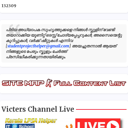
1
3
2
3
0
9
പ്രിയ അധ്യാപക സുഹൃത്തുക്കളെ നിങ്ങൾ സ്കൂളിന് വേണ്ടി
തയാറാക്കിയ യൂണിറ്റ് ടെസ്റ്റ് ചോദ്യപ്പേപ്പറുകൾ, അസൈന്മെന്റു
കുറിപ്പുകൾ, വർക്ക് ഷീറ്റുകൾ എന്നിവ
[
studentprojecthelper@gmail.com
] അയച്ചുതന്നാൽ ആയത്
നിങ്ങളുടെ പേരും സ്കൂളും ചേർത്ത്
പ്രസിദ്ധീകരിക്കുന്നതായിരിക്കും.
Victers Channel Live