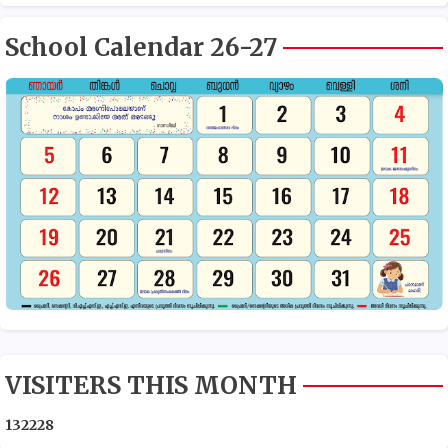
School Calendar 26-27
VISITERS THIS MONTH
1
3
2
2
2
8