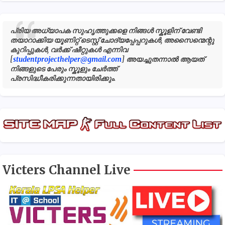
പ്രിയ അധ്യാപക സുഹൃത്തുക്കളെ നിങ്ങൾ സ്കൂളിന് വേണ്ടി
തയാറാക്കിയ യൂണിറ്റ് ടെസ്റ്റ് ചോദ്യപ്പേപ്പറുകൾ, അസൈന്മെന്റു
കുറിപ്പുകൾ, വർക്ക് ഷീറ്റുകൾ എന്നിവ
[
studentprojecthelper@gmail.com
] അയച്ചുതന്നാൽ ആയത്
നിങ്ങളുടെ പേരും സ്കൂളും ചേർത്ത്
പ്രസിദ്ധീകരിക്കുന്നതായിരിക്കും.
Victers Channel Live