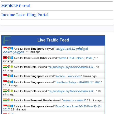
MEDiSEP Portal
Income Tax e-filing Portal
Live Traffic Feed
A visitor from
Singapore
viewed "
ഫസ്റ്റ്ബെല്‍ 2.0 ഡിജിറ്റല്‍
ക്ലാസുകളുടെ…
"
1 min ago
A visitor from
Burrel, Diber
viewed "
Kerala LPSA Helper (LPSAH)
"
7
mins ago
A visitor from
Delhi
viewed "
യുദ്ധവിരുദ്ധ മുദ്രാവാക്യങ്ങൾ &…
"
8
mins ago
A visitor from
Singapore
viewed "
മഹിതം - Worksheet
"
8 mins ago
A visitor from
Singapore
viewed "
Headlines Today - 28 AUGUST 2021
"
10 mins ago
A visitor from
Delhi
viewed "
യുദ്ധവിരുദ്ധ മുദ്രാവാക്യങ്ങൾ &…
"
10
mins ago
A visitor from
Ponnani, Kerala
viewed "
കടങ്കഥ - പഴങ്ങൾ
"
12 mins ago
A visitor from
Singapore
viewed "
Govt Orders from 2-8-2010 to 31-12-
2010
"
12 mins ago