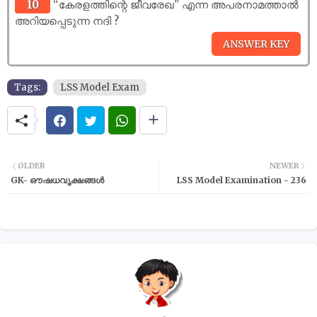
10
“കേരളത്തിന്റെ ജീവരേഖ” എന്ന അപരനാമത്താൽ
അറിയപ്പെടുന്ന നദി ?
Tags:
LSS Model Exam
OLDER
NEWER
GK- ഔഷധവൃക്ഷങ്ങൾ
LSS Model Examination - 236