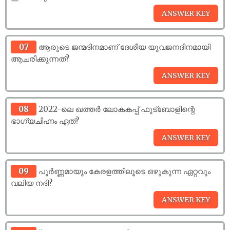
07
ആരുടെ ജന്മദിനമാണ് ദേശീയ യുവജനദിനമായി
ആചരിക്കുന്നത്?
08
2022-ലെ ഖത്തർ ലോകകപ്പ് ഫുട്‍ബോളിന്റെ
ഭാഗ്യചിഹ്നം ഏത്?
09
പൂർണ്ണമായും കേരളത്തിലൂടെ ഒഴുകുന്ന ഏറ്റവും
വലിയ നദി?