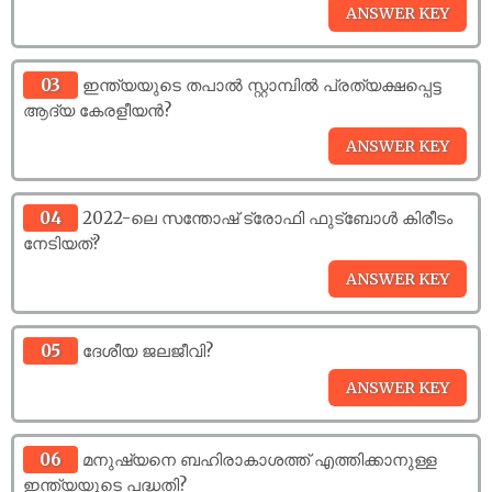
03
ഇന്ത്യയുടെ തപാൽ സ്റ്റാമ്പിൽ പ്രത്യക്ഷപ്പെട്ട
ആദ്യ കേരളീയൻ?
04
2022-ലെ സന്തോഷ് ട്രോഫി ഫുട്‍ബോൾ കിരീടം
നേടിയത്?
05
ദേശീയ ജലജീവി?
06
മനുഷ്യനെ ബഹിരാകാശത്ത് എത്തിക്കാനുള്ള
ഇന്ത്യയുടെ പദ്ധതി?