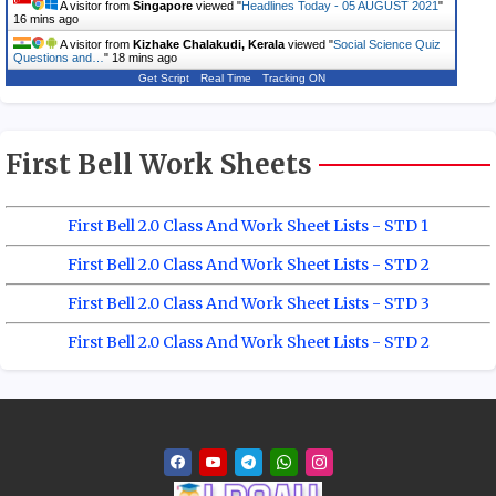
A visitor from
Singapore
viewed "
Headlines Today - 05 AUGUST 2021
"
16 mins ago
A visitor from
Kizhake Chalakudi, Kerala
viewed "
Social Science Quiz
Questions and…
"
18 mins ago
Get Script
Real Time
Tracking ON
First Bell Work Sheets
First Bell 2.0 Class And Work Sheet Lists - STD 1
First Bell 2.0 Class And Work Sheet Lists - STD 2
First Bell 2.0 Class And Work Sheet Lists - STD 3
First Bell 2.0 Class And Work Sheet Lists - STD 2