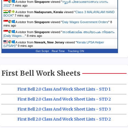
A visitor from
Singapore
viewed "
സ്കൂൾ പ്രവേശനോത്സവ ഗാനം
2022
"
7 mins ago
A visitor from
Nadapuram, Kerala
viewed "
Class 3 MALAYALAM HAND
BOOK
"
7 mins ago
A visitor from
Singapore
viewed "
Daiy Wages Government Orders
"
8
mins ago
A visitor from
Singapore
viewed "
താൽക്കാലിക അധ്യാപക നിയമനം
[Daily Wages…
"
8 mins ago
A visitor from
Newark, New Jersey
viewed "
Kerala LPSA Helper
(LPSAH)
"
9 mins ago
Get Script
Real Time
Tracking ON
First Bell Work Sheets
First Bell 2.0 Class And Work Sheet Lists - STD 1
First Bell 2.0 Class And Work Sheet Lists - STD 2
First Bell 2.0 Class And Work Sheet Lists - STD 3
First Bell 2.0 Class And Work Sheet Lists - STD 2