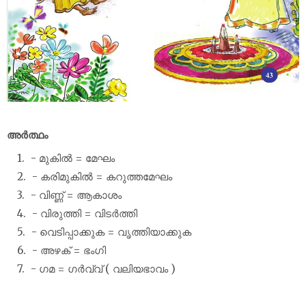
അർത്ഥം
- മുകിൽ = മേഘം
- കരിമുകിൽ = കറുത്തമേഘം
- വിണ്ണ് = ആകാശം
- വിരുത്തി = വിടർത്തി
- വെടിപ്പാക്കുക = വൃത്തിയാക്കുക
- അഴക് = ഭംഗി
- ഗമ = ഗർവ്വ് ( വലിയഭാവം )