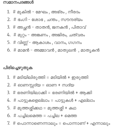
സമാനപദങ്ങൾ
# മുകിൽ - മേഘം , അഭ്രം , നീരദം
# ഭംഗി - ശോഭ , ചന്തം , സൗന്ദര്യം
# അച്ഛൻ - താതൻ, ജനകൻ , പിതാവ്
# മുറ്റം - അങ്കണം , അജിരം, ചത്വരം
# വിണ്ണ് - ആകാശം , വാനം, ഗഗനം
# മാമൻ - അമ്മാവൻ ,‍ മാതുലൻ ‍ , മാതൃകൻ
പിരിച്ചെഴുതുക
# മടിയിലിരുത്തി = മടിയിൽ + ഇരുത്തി
# ഓണസ്സദ്യ = ഓണ + സദ്യ
# ഭരണിയിലാക്കി = ഭരണിയിൽ + ആക്കി
# പാട്ടുകളെല്ലാം = പാട്ടുകൾ + എല്ലാം
# മുത്തശ്ശിക്കഥ = മുത്തശ്ശി + കഥ
# പച്ചിലമെത്ത = പച്ചില + മെത്ത
# പൊന്നാണെന്നാലും = പൊന്നാണ് + എന്നാലും