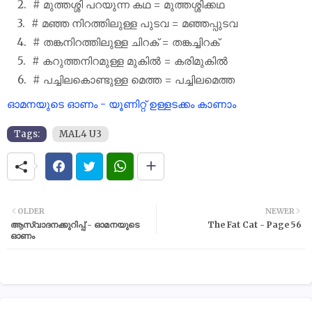
# മുത്തശ്ശി പറയുന്ന കഥ = മുത്തശ്ശിക്കഥ
# മഞ്ഞ നിറത്തിലുള്ള പുടവ = മഞ്ഞപ്പുടവ
# തങ്കനിറത്തിലുള്ള ചിറക് = തങ്കച്ചിറക്
# കറുത്തനിറമുള്ള മുകിൽ = കരിമുകിൽ
# പച്ചിലകൊണ്ടുള്ള മെത്ത = പച്ചിലമെത്ത
ഓമനയുടെ ഓണം - യൂണിറ്റ് ഉള്ളടക്കം കാണാം
Tags:
MAL4 U3
OLDER
NEWER
ആസ്വാദനക്കുറിപ്പ് - ഓമനയുടെ
The Fat Cat - Page 56
ഓണം