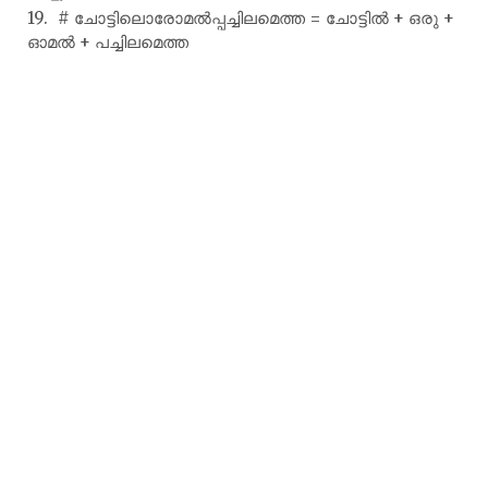
# ചോട്ടിലൊരോമൽപ്പച്ചിലമെത്ത = ചോട്ടിൽ + ഒരു +
ഓമൽ + പച്ചിലമെത്ത