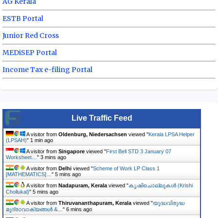
AG Kerala
ESTB Portal
Junior Red Cross
MEDiSEP Portal
Income Tax e-filing Portal
Live Traffic Feed
A visitor from
Oldenburg, Niedersachsen
viewed "
Kerala LPSA Helper
(LPSAH)
"
1 min ago
A visitor from
Singapore
viewed "
First Bell STD 3 January 07
Worksheet…
"
3 mins ago
A visitor from
Delhi
viewed "
Scheme of Work LP Class 1
[MATHEMATICS]…
"
5 mins ago
A visitor from
Nadapuram, Kerala
viewed "
കൃഷിചൊല്ലുകൾ (Krishi
Chollukal)
"
5 mins ago
A visitor from
Thiruvananthapuram, Kerala
viewed "
യുദ്ധവിരുദ്ധ
മുദ്രാവാക്യങ്ങൾ &…
"
6 mins ago