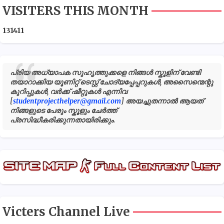
VISITERS THIS MONTH
1
3
1
4
1
1
പ്രിയ അധ്യാപക സുഹൃത്തുക്കളെ നിങ്ങൾ സ്കൂളിന് വേണ്ടി
തയാറാക്കിയ യൂണിറ്റ് ടെസ്റ്റ് ചോദ്യപ്പേപ്പറുകൾ, അസൈന്മെന്റു
കുറിപ്പുകൾ, വർക്ക് ഷീറ്റുകൾ എന്നിവ
[
studentprojecthelper@gmail.com
] അയച്ചുതന്നാൽ ആയത്
നിങ്ങളുടെ പേരും സ്കൂളും ചേർത്ത്
പ്രസിദ്ധീകരിക്കുന്നതായിരിക്കും.
Victers Channel Live