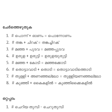
ചേർത്തെഴുതുക
# പൊന്ന് + ഓണം = പൊന്നോണം
# തങ്ക + ചിറക് = തങ്കച്ചിറക്
# മഞ്ഞ + പുടവ = മഞ്ഞപ്പുടവ
# ഉരുള + ഉരുട്ടി = ഉരുളയുരുട്ടി
# മഞ്ഞ + കോടി = മഞ്ഞക്കോടി
# തൊട്ടാവാടി + തൊടി = തൊട്ടാവാടിത്തൊടി
# തുള്ളി + അണഞ്ഞല്ലോ = തുള്ളിയണഞ്ഞല്ലോ
# കുഞ്ഞി + കൈകളിൽ = കുഞ്ഞിക്കൈകളിൽ
ഒറ്റപ്പദം
# ചെറിയ തുമ്പി - ചെറുതുമ്പി