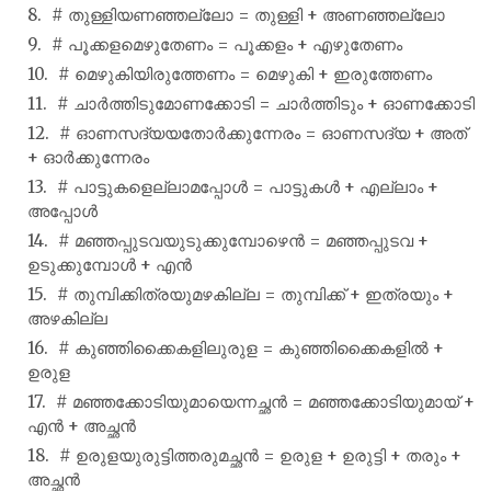
# തുള്ളിയണഞ്ഞല്ലോ = തുള്ളി + അണഞ്ഞല്ലോ
# പൂക്കളമെഴുതേണം = പൂക്കളം + എഴുതേണം
# മെഴുകിയിരുത്തേണം = മെഴുകി + ഇരുത്തേണം
# ചാർത്തിടുമോണക്കോടി = ചാർത്തിടും + ഓണക്കോടി
# ഓണസദ്യയതോർക്കുന്നേരം = ഓണസദ്യ + അത്
+ ഓർക്കുന്നേരം
# പാട്ടുകളെല്ലാമപ്പോൾ = പാട്ടുകൾ + എല്ലാം +
അപ്പോൾ
# മഞ്ഞപ്പുടവയുടുക്കുമ്പോഴെൻ = മഞ്ഞപ്പുടവ +
ഉടുക്കുമ്പോൾ + എൻ
# തുമ്പിക്കിത്രയുമഴകില്ല = തുമ്പിക്ക് + ഇത്രയും +
അഴകില്ല
# കുഞ്ഞിക്കൈകളിലുരുള = കുഞ്ഞിക്കൈകളിൽ +
ഉരുള
# മഞ്ഞക്കോടിയുമായെന്നച്ഛൻ = മഞ്ഞക്കോടിയുമായ് +
എൻ + അച്ഛൻ
# ഉരുളയുരുട്ടിത്തരുമച്ഛൻ = ഉരുള + ഉരുട്ടി + തരും +
അച്ഛൻ