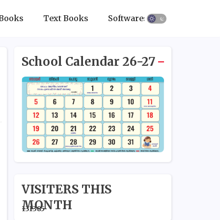
Books
Text Books
Softwares
School Calendar 26-27
VISITERS THIS
MONTH
1
3
1
3
8
5