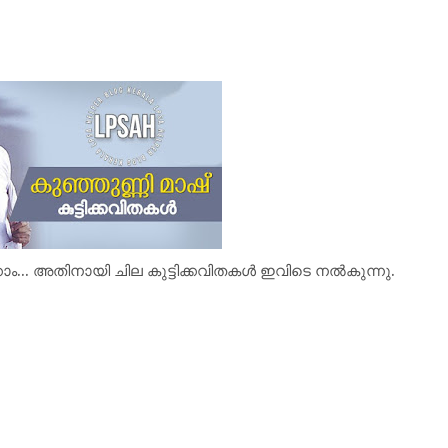
്കാം... അതിനായി ചില കുട്ടിക്കവിതകൾ ഇവിടെ നൽകുന്നു.