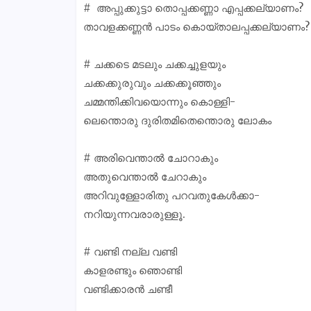
# അപ്പുക്കുട്ടാ തൊപ്പക്കണ്ണാ എപ്പക്കല്യാണം?
താവളക്കണ്ണൻ പാടം കൊയ്താലപ്പക്കല്യാണം?
# ചക്കടെ മടലും ചക്കച്ചുളയും
ചക്കക്കുരുവും ചക്കക്കൂഞ്ഞും
ചമ്മന്തിക്കിവയൊന്നും കൊള്ളി-
ലെന്തൊരു ദുരിതമിതെന്തൊരു ലോകം
# അരിവെന്താൽ ചോറാകും
അതുവെന്താൽ ചേറാകും
അറിവുള്ളോരിതു പറവതുകേൾക്കാ-
നറിയുന്നവരാരുള്ളൂ.
# വണ്ടി നല്ല വണ്ടി
കാളരണ്ടും ഞൊണ്ടി
വണ്ടിക്കാരൻ ചണ്ടീ