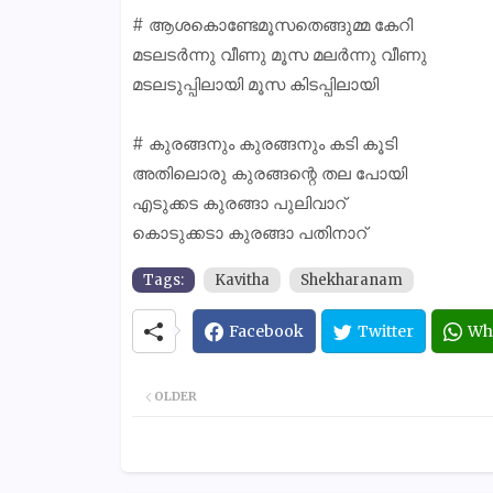
# ആശകൊണ്ടേമൂസതെങ്ങുമ്മ കേറി
മടലടർന്നു വീണു മൂസ മലർന്നു വീണു
മടലടുപ്പിലായി മൂസ കിടപ്പിലായി
# കുരങ്ങനും കുരങ്ങനും കടി കൂടി
അതിലൊരു കുരങ്ങന്റെ തല പോയി
എടുക്കട കുരങ്ങാ പുലിവാറ്
കൊടുക്കടാ കുരങ്ങാ പതിനാറ്
Tags:
Kavitha
Shekharanam
Facebook
Twitter
Wh
OLDER