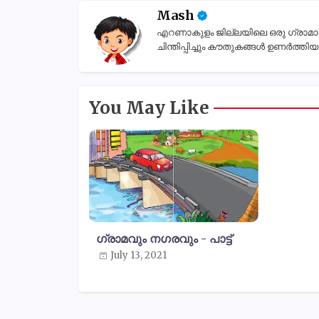
Mash
എറണാകുളം ജില്ലയിലെ ഒരു ഗ്രാമാന്തര
ചിന്തിപ്പിച്ചും കൗതുകങ്ങൾ ഉണർത്തിയും
You May Like
ഗ്രാമവും നഗരവും - പാട്ട്
July 13, 2021