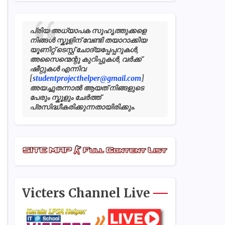
പ്രിയ അധ്യാപക സുഹൃത്തുക്കളെ
നിങ്ങൾ സ്കൂളിന് വേണ്ടി തയാറാക്കിയ
യൂണിറ്റ് ടെസ്റ്റ് ചോദ്യപ്പേപ്പറുകൾ,
അസൈന്മെന്റു കുറിപ്പുകൾ, വർക്ക്
ഷീറ്റുകൾ എന്നിവ
[
studentprojecthelper@gmail.com
]
അയച്ചുതന്നാൽ ആയത് നിങ്ങളുടെ
പേരും സ്കൂളും ചേർത്ത്
പ്രസിദ്ധീകരിക്കുന്നതായിരിക്കും.
Victers Channel Live