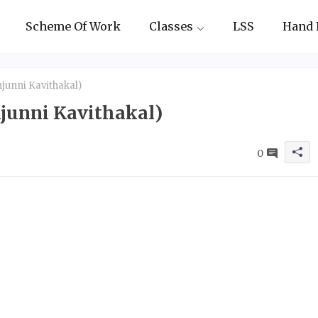
Scheme Of Work
Classes
LSS
Hand 
junni Kavithakal)
junni Kavithakal)
0