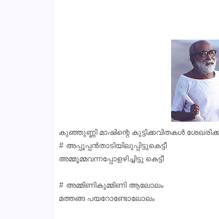
കുഞ്ഞുണ്ണി മാഷിന്റെ കുട്ടിക്കവിതകൾ ശേഖരിക
# അപ്പൂപ്പൻതാടിയിലുപ്പിട്ടുകെട്ടീ
അമ്മൂമ്മവന്നപ്പോളഴിച്ചിട്ടു കെട്ടീ
# അമ്മിണികുമ്മിണി ആലോലം
മത്തങ്ങ പയറോണ്ടോലോലം