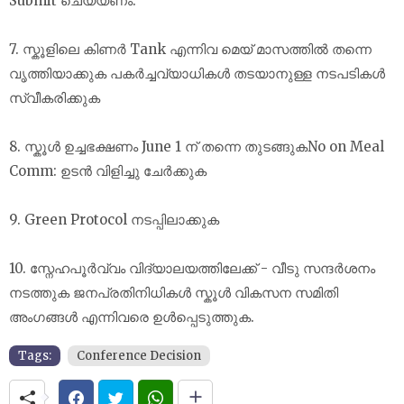
Submit ചെയ്യണം.
7. സ്കൂളിലെ കിണർ Tank എന്നിവ മെയ് മാസത്തിൽ തന്നെ
വൃത്തിയാക്കുക പകർച്ചവ്യാധികൾ തടയാനുള്ള നടപടികൾ
സ്വീകരിക്കുക
8. സ്കൂൾ ഉച്ചഭക്ഷണം June 1 ന് തന്നെ തുടങ്ങുകNo on Meal
Comm: ഉടൻ വിളിച്ചു ചേർക്കുക
9. Green Protocol നടപ്പിലാക്കുക
10. സ്നേഹപൂർവ്വം വിദ്യാലയത്തിലേക്ക് - വീടു സന്ദർശനം
നടത്തുക ജനപ്രതിനിധികൾ സ്കൂൾ വികസന സമിതി
അംഗങ്ങൾ എന്നിവരെ ഉൾപ്പെടുത്തുക.
Tags:
Conference Decision