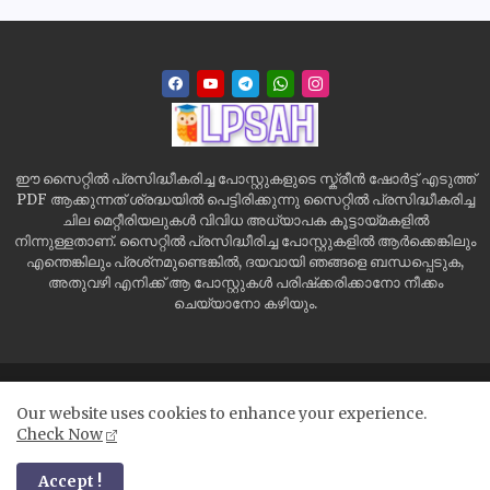
ഈ സൈറ്റിൽ പ്രസിദ്ധീകരിച്ച പോസ്റ്റുകളുടെ സ്ക്രീൻ ഷോർട്ട് എടുത്ത്
PDF ആക്കുന്നത് ശ്രദ്ധയിൽ പെട്ടിരിക്കുന്നു സൈറ്റിൽ പ്രസിദ്ധീകരിച്ച
ചില മെറ്റീരിയലുകൾ വിവിധ അധ്യാപക കൂട്ടായ്മകളിൽ
നിന്നുള്ളതാണ്. സൈറ്റിൽ പ്രസിദ്ധീരിച്ച പോസ്റ്റുകളിൽ ആർക്കെങ്കിലും
എന്തെങ്കിലും പ്രശ്‌നമുണ്ടെങ്കിൽ, ദയവായി ഞങ്ങളെ ബന്ധപ്പെടുക,
അതുവഴി എനിക്ക് ആ പോസ്റ്റുകൾ പരിഷ്‌ക്കരിക്കാനോ നീക്കം
ചെയ്യാനോ കഴിയും.
Home
Site Map
Contact us
Privacy Policy
Our website uses cookies to enhance your experience.
Disclaimer
Check Now
All Right Reserved Copyright ©
Accept !