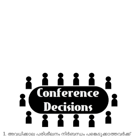
1. അവധിക്കാല പരിശീലനം നിർബന്ധം പങ്കെടുക്കാത്തവർക്ക്