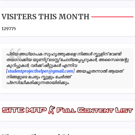
VISITERS THIS MONTH
1
2
9
7
7
5
പ്രിയ അധ്യാപക സുഹൃത്തുക്കളെ നിങ്ങൾ സ്കൂളിന് വേണ്ടി
തയാറാക്കിയ യൂണിറ്റ് ടെസ്റ്റ് ചോദ്യപ്പേപ്പറുകൾ, അസൈന്മെന്റു
കുറിപ്പുകൾ, വർക്ക് ഷീറ്റുകൾ എന്നിവ
[
studentprojecthelper@gmail.com
] അയച്ചുതന്നാൽ ആയത്
നിങ്ങളുടെ പേരും സ്കൂളും ചേർത്ത്
പ്രസിദ്ധീകരിക്കുന്നതായിരിക്കും.