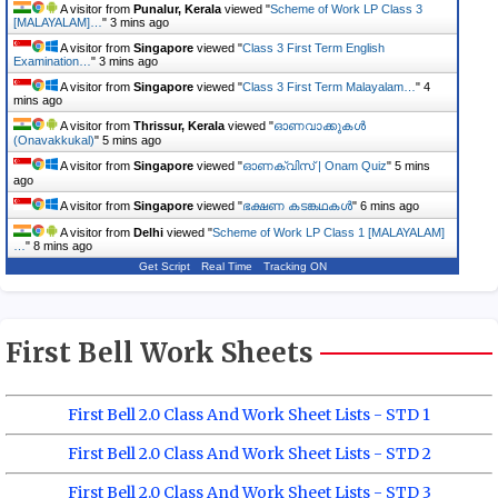
A visitor from
Punalur, Kerala
viewed "
Scheme of Work LP Class 3
[MALAYALAM]…
"
3 mins ago
A visitor from
Singapore
viewed "
Class 3 First Term English
Examination…
"
3 mins ago
A visitor from
Singapore
viewed "
Class 3 First Term Malayalam…
"
4
mins ago
A visitor from
Thrissur, Kerala
viewed "
ഓണവാക്കുകള്‍
(Onavakkukal)
"
5 mins ago
A visitor from
Singapore
viewed "
ഓണക്വിസ് | Onam Quiz
"
5 mins
ago
A visitor from
Singapore
viewed "
ഭക്ഷണ കടങ്കഥകൾ
"
6 mins ago
A visitor from
Delhi
viewed "
Scheme of Work LP Class 1 [MALAYALAM]
…
"
8 mins ago
Get Script
Real Time
Tracking ON
First Bell Work Sheets
First Bell 2.0 Class And Work Sheet Lists - STD 1
First Bell 2.0 Class And Work Sheet Lists - STD 2
First Bell 2.0 Class And Work Sheet Lists - STD 3