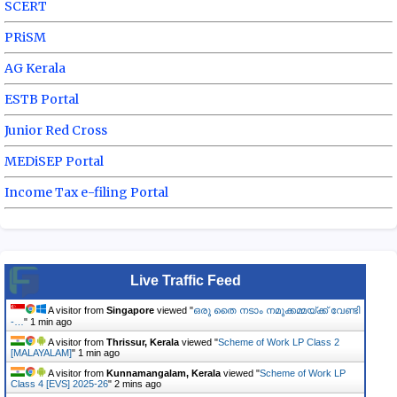
SCERT
PRiSM
AG Kerala
ESTB Portal
Junior Red Cross
MEDiSEP Portal
Income Tax e-filing Portal
Live Traffic Feed
A visitor from
Singapore
viewed "
ഒരു തൈ നടാം നമുക്കമ്മയ്ക്ക് വേണ്ടി
-…
"
1 min ago
A visitor from
Thrissur, Kerala
viewed "
Scheme of Work LP Class 2
[MALAYALAM]
"
1 min ago
A visitor from
Kunnamangalam, Kerala
viewed "
Scheme of Work LP
Class 4 [EVS] 2025-26
"
2 mins ago