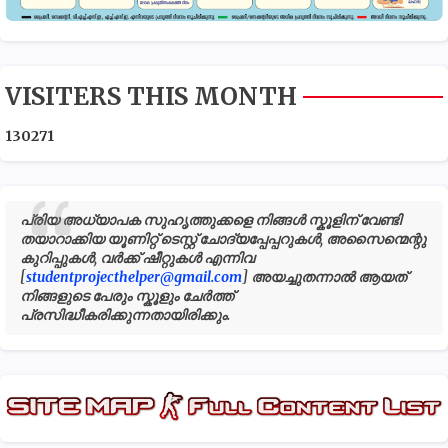
VISITERS THIS MONTH
1
3
0
2
7
1
പ്രിയ അധ്യാപക സുഹൃത്തുക്കളെ നിങ്ങൾ സ്കൂളിന് വേണ്ടി
തയാറാക്കിയ യൂണിറ്റ് ടെസ്റ്റ് ചോദ്യപ്പേപ്പറുകൾ, അസൈന്മെന്റു
കുറിപ്പുകൾ, വർക്ക് ഷീറ്റുകൾ എന്നിവ
[
studentprojecthelper@gmail.com
] അയച്ചുതന്നാൽ ആയത്
നിങ്ങളുടെ പേരും സ്കൂളും ചേർത്ത്
പ്രസിദ്ധീകരിക്കുന്നതായിരിക്കും.