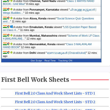
A visitor from
Chennai, Tamil Nadu
viewed "
Class 1 MATHS HAND
BOOK - Unit Wise
"
8 mins ago
A visitor from
Ponnampet, Karnataka
viewed "
ചിറകുള്ള കൂട്ടുകാർ |
Wings Buddies…
"
10 mins ago
A visitor from
Aluva, Kerala
viewed "
Social Science Quiz Questions
and…
"
11 mins ago
A visitor from
Ernakulam, Kerala
viewed "
LSS Question Paper Based
on Class 4…
"
11 mins ago
A visitor from
Mumbai, Maharashtra
viewed "
Scheme of Work LP Class
4 [MALAYALAM]…
"
12 mins ago
A visitor from
Mannarakkat, Kerala
viewed "
Class 3 MALAYALAM
HAND BOOK
"
12 mins ago
A visitor from
Delhi
viewed "
ഓണവാക്കുകള്‍ (Onavakkukal)
"
12 mins
ago
Get Script
Real Time
Tracking ON
First Bell Work Sheets
First Bell 2.0 Class And Work Sheet Lists - STD 1
First Bell 2.0 Class And Work Sheet Lists - STD 2