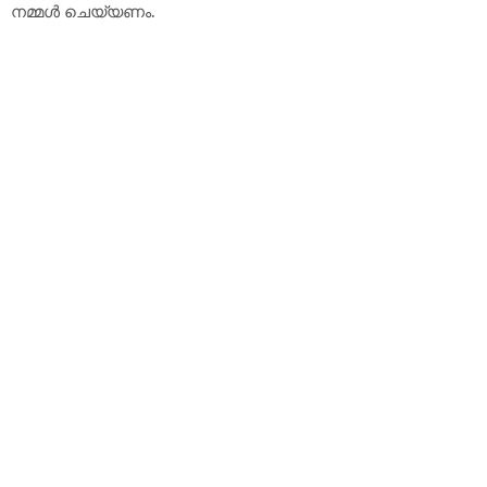
നമ്മൾ ചെയ്യണം.