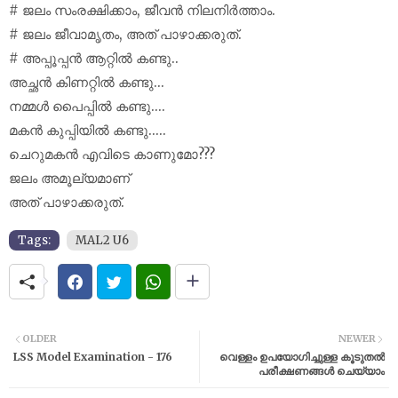
# ജലം സംരക്ഷിക്കാം, ജീവൻ നിലനിർത്താം.
# ജലം ജീവാമൃതം, അത് പാഴാക്കരുത്.
# അപ്പൂപ്പൻ ആറ്റിൽ കണ്ടു..
അച്ഛൻ കിണറ്റിൽ കണ്ടു...
നമ്മൾ പൈപ്പിൽ കണ്ടു....
മകൻ കുപ്പിയിൽ കണ്ടു.....
ചെറുമകൻ എവിടെ കാണുമോ???
ജലം അമൂല്യമാണ്
അത് പാഴാക്കരുത്.
Tags:
MAL2 U6
OLDER
NEWER
LSS Model Examination - 176
വെള്ളം ഉപയോഗിച്ചുള്ള കൂടുതൽ
പരീക്ഷണങ്ങൾ ചെയ്യാം