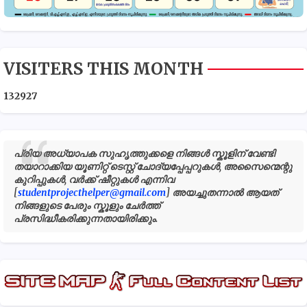
VISITERS THIS MONTH
1
3
2
9
2
7
പ്രിയ അധ്യാപക സുഹൃത്തുക്കളെ നിങ്ങൾ സ്കൂളിന് വേണ്ടി
തയാറാക്കിയ യൂണിറ്റ് ടെസ്റ്റ് ചോദ്യപ്പേപ്പറുകൾ, അസൈന്മെന്റു
കുറിപ്പുകൾ, വർക്ക് ഷീറ്റുകൾ എന്നിവ
[
studentprojecthelper@gmail.com
] അയച്ചുതന്നാൽ ആയത്
നിങ്ങളുടെ പേരും സ്കൂളും ചേർത്ത്
പ്രസിദ്ധീകരിക്കുന്നതായിരിക്കും.