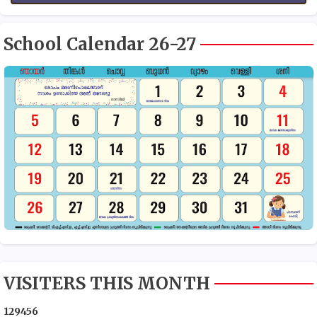
School Calendar 26-27
VISITERS THIS MONTH
1
2
9
4
5
6