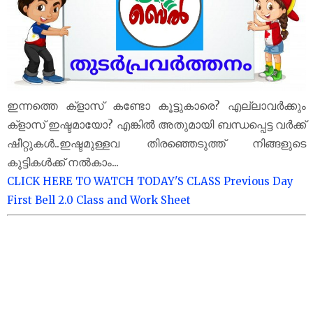
ഇന്നത്തെ ക്‌ളാസ് കണ്ടോ കൂട്ടുകാരെ? എല്ലാവർക്കും
ക്‌ളാസ് ഇഷ്ടമായോ? എങ്കിൽ അതുമായി ബന്ധപ്പെട്ട വർക്ക്
ഷീറ്റുകൾ..ഇഷ്ടമുള്ളവ തിരഞ്ഞെടുത്ത് നിങ്ങളുടെ
കുട്ടികൾക്ക് നൽകാം...
CLICK HERE TO WATCH TODAY'S CLASS
Previous Day
First Bell 2.0 Class and Work Sheet