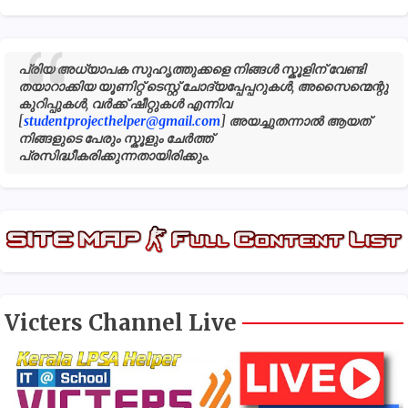
പ്രിയ അധ്യാപക സുഹൃത്തുക്കളെ നിങ്ങൾ സ്കൂളിന് വേണ്ടി
തയാറാക്കിയ യൂണിറ്റ് ടെസ്റ്റ് ചോദ്യപ്പേപ്പറുകൾ, അസൈന്മെന്റു
കുറിപ്പുകൾ, വർക്ക് ഷീറ്റുകൾ എന്നിവ
[
studentprojecthelper@gmail.com
] അയച്ചുതന്നാൽ ആയത്
നിങ്ങളുടെ പേരും സ്കൂളും ചേർത്ത്
പ്രസിദ്ധീകരിക്കുന്നതായിരിക്കും.
Victers Channel Live