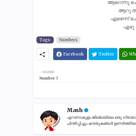
ആറെന്നു ച
ആറു താ
ഏഴെന്ന് ച
ഏഴു 
Tags:
Numbers
Facebook
Twitter
Wh
OLDER
Number 7
Mash
എറണാകുളം ജില്ലയിലെ ഒരു ഗ്രാമാന്തര
ചിന്തിപ്പിച്ചും കൗതുകങ്ങൾ ഉണർത്തിയും