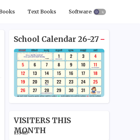
Books
Text Books
Softwares
School Calendar 26-27
VISITERS THIS
MONTH
1
3
3
4
1
7