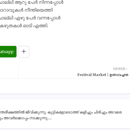
ൊല്ലി ആറു പേർ നിന്നപ്പോൾ
റാവുകൾ നീന്തിയെത്തി
ൊല്ലി ഏഴു പേർ വന്നപ്പോൾ
കഴുതകൾ ഓടി എത്തി.
atsapp
NEWER
Festival Market | ഉത്സവച്ചന്ത
ീക്ഷത്തിൽ ജീവിക്കുന്നു. കുട്ടികളോടൊത്ത് കളിച്ചും ചിരിച്ചും അവരെ
 അവർക്കൊപ്പം നടക്കുന്നു.....