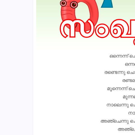
ഒന്നെന്ന് ച
ഒന്ന
രണ്ടെന്നു ചൊ
രണ്ടല
മൂന്നെന്ന് ച
മൂന്ന
നാലെന്നു ച
നാല
അഞ്ചെന്നു ച
അഞ്ചെണ്