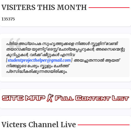
VISITERS THIS MONTH
1
3
5
3
7
5
പ്രിയ അധ്യാപക സുഹൃത്തുക്കളെ നിങ്ങൾ സ്കൂളിന് വേണ്ടി
തയാറാക്കിയ യൂണിറ്റ് ടെസ്റ്റ് ചോദ്യപ്പേപ്പറുകൾ, അസൈന്മെന്റു
കുറിപ്പുകൾ, വർക്ക് ഷീറ്റുകൾ എന്നിവ
[
studentprojecthelper@gmail.com
] അയച്ചുതന്നാൽ ആയത്
നിങ്ങളുടെ പേരും സ്കൂളും ചേർത്ത്
പ്രസിദ്ധീകരിക്കുന്നതായിരിക്കും.
Victers Channel Live