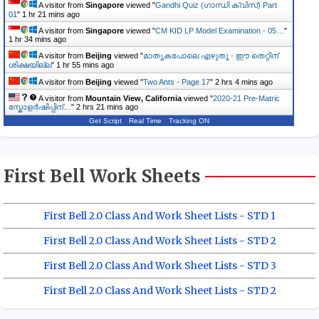
A visitor from
Singapore
viewed "
Gandhi Quiz (ഗാന്ധി ക്വിസ്) Part
01
"
1 hr 21 mins ago
A visitor from
Singapore
viewed "
CM KID LP Model Examination - 05…
"
1 hr 34 mins ago
A visitor from
Beijing
viewed "
മാതൃകപോലെ എഴുതൂ - ഈ തെറ്റിന്
ശിക്ഷയില്ല
"
1 hr 55 mins ago
A visitor from
Beijing
viewed "
Two Ants - Page 17
"
2 hrs 4 mins ago
A visitor from
Mountain View, California
viewed "
2020-21 Pre-Matric
സ്കോളർഷിപ്പിന്…
"
2 hrs 21 mins ago
Get Script
Real Time
Tracking ON
First Bell Work Sheets
First Bell 2.0 Class And Work Sheet Lists - STD 1
First Bell 2.0 Class And Work Sheet Lists - STD 2
First Bell 2.0 Class And Work Sheet Lists - STD 3
First Bell 2.0 Class And Work Sheet Lists - STD 2