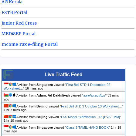
AG Kerala
ESTB Portal
Junior Red Cross
MEDiSEP Portal
Income Tax e-filing Portal
Live Traffic Feed
A visitor from
Singapore
viewed "
First Bell STD 1 December 22
Worksheet…
"
16 mins ago
A visitor from
Adam, Ad Dakhiliyah
viewed "
പഞ്ചവാദ്യം
"
33 mins
ago
A visitor from
Beijing
viewed "
First Bell STD 3 October 13 Worksheet…
"
1 hr 7 mins ago
A visitor from
Beijing
viewed "
LSS Model Examination - 13 [EVS - MM]
"
1 hr 10 mins ago
A visitor from
Singapore
viewed "
Class 3 TAMIL HAND BOOK
"
1 hr 19
mins ago