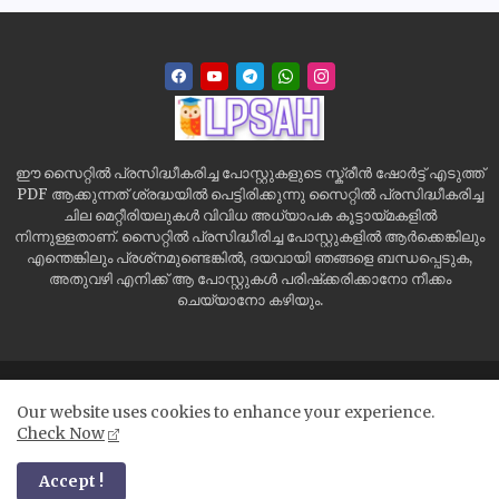
ഈ സൈറ്റിൽ പ്രസിദ്ധീകരിച്ച പോസ്റ്റുകളുടെ സ്ക്രീൻ ഷോർട്ട് എടുത്ത്
PDF ആക്കുന്നത് ശ്രദ്ധയിൽ പെട്ടിരിക്കുന്നു സൈറ്റിൽ പ്രസിദ്ധീകരിച്ച
ചില മെറ്റീരിയലുകൾ വിവിധ അധ്യാപക കൂട്ടായ്മകളിൽ
നിന്നുള്ളതാണ്. സൈറ്റിൽ പ്രസിദ്ധീരിച്ച പോസ്റ്റുകളിൽ ആർക്കെങ്കിലും
എന്തെങ്കിലും പ്രശ്‌നമുണ്ടെങ്കിൽ, ദയവായി ഞങ്ങളെ ബന്ധപ്പെടുക,
അതുവഴി എനിക്ക് ആ പോസ്റ്റുകൾ പരിഷ്‌ക്കരിക്കാനോ നീക്കം
ചെയ്യാനോ കഴിയും.
Home
Site Map
Contact us
Privacy Policy
Our website uses cookies to enhance your experience.
Disclaimer
Check Now
All Right Reserved Copyright ©
Accept !
LPSAH