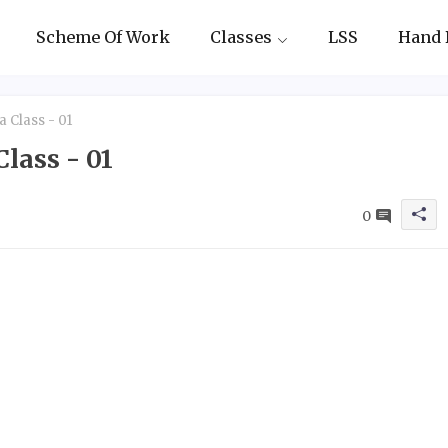
Scheme Of Work
Classes
LSS
Hand 
 Class - 01
lass - 01
0