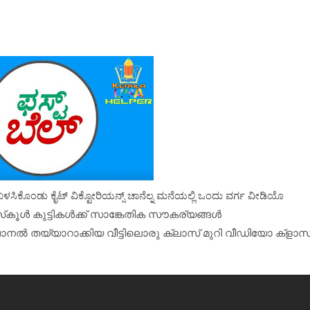
ು ಬಳಸಿಕೊಂಡು ಕೈಟ್ ವಿಕ್ಟೋರಿಯನ್ಸ್ ಚಾನೆಲ್ನ ಮನೆಯಲ್ಲಿ ಒಂದು ವರ್ಗ ವೀಡಿಯೊ
സ്‌കൂൾ കുട്ടികൾക്ക് സാങ്കേതിക സൗകര്യങ്ങൾ
് ചാനല്‍ തയ്യാറാക്കിയ വീട്ടിലൊരു ക്ലാസ് മുറി വീഡിയോ ക്‌ളാസ