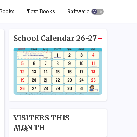
Books
Text Books
Softwares
School Calendar 26-27
VISITERS THIS
MONTH
1
3
2
6
2
9