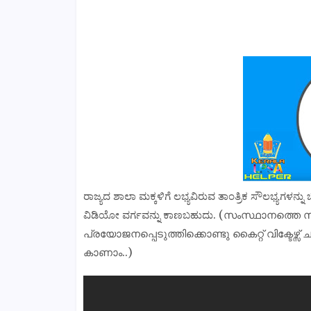
ರಾಜ್ಯದ ಶಾಲಾ ಮಕ್ಕಳಿಗೆ ಲಭ್ಯವಿರುವ ತಾಂತ್ರಿಕ ಸೌಲಭ್ಯಗಳನ್ನ
ವಿಡಿಯೋ ವರ್ಗವನ್ನು ಕಾಣಬಹುದು. (സംസ്ഥാനത്തെ 
പ്രയോജനപ്പെടുത്തിക്കൊണ്ടു കൈറ്റ് വിക്ടേഴ്സ
കാണാം..)