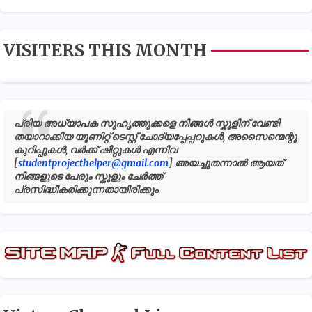
VISITERS THIS MONTH
പ്രിയ അധ്യാപക സുഹൃത്തുക്കളെ നിങ്ങൾ സ്കൂളിന് വേണ്ടി
തയാറാക്കിയ യൂണിറ്റ് ടെസ്റ്റ് ചോദ്യപ്പേപ്പറുകൾ, അസൈന്മെന്റു
കുറിപ്പുകൾ, വർക്ക് ഷീറ്റുകൾ എന്നിവ
[
studentprojecthelper@gmail.com
] അയച്ചുതന്നാൽ ആയത്
നിങ്ങളുടെ പേരും സ്കൂളും ചേർത്ത്
പ്രസിദ്ധീകരിക്കുന്നതായിരിക്കും.