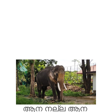
ആന നല്ല ആന