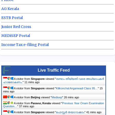
AG Kerala
ESTB Portal
Junior Red Cross
MEDiSEP Portal
Income Tax e-filing Portal
Live Traffic Feed
A visitor from
Singapore
viewed "
രണ്ടാം തീയ്യതി വരെ അധ്യാപകർ
ഹാജരാകണം.
"
11 mins ago
A visitor from
Singapore
viewed "
Kilikonchal Anganwadi Class 95…
"
15
mins ago
A visitor from
Beijing
viewed "
Medisep
"
26 mins ago
A visitor from
Paravur, Kerala
viewed "
Previous Year Onam Examination
Question…
"
37 mins ago
A visitor from
Singapore
viewed "
പോസ്റ്റർ തയാറാക്കാം
"
41 mins ago