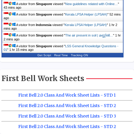
A visitor from
Singapore
viewed "
New guidelines related with Online…
"
43 mins ago
A visitor from
Singapore
viewed "
Kerala LPSA Helper (LPSAH)
"
52 mins
ago
A visitor from
Indonesia
viewed "
Kerala LPSA Helper (LPSAH)
"
1 hr 2
mins ago
A visitor from
Singapore
viewed "
The air present in soil | മണ്ണിൽ…
"
1 hr
2 mins ago
A visitor from
Singapore
viewed "
LSS General Knowledge Questions -
01
"
1 hr 15 mins ago
Get Script
Real Time
Tracking ON
First Bell Work Sheets
First Bell 2.0 Class And Work Sheet Lists - STD 1
First Bell 2.0 Class And Work Sheet Lists - STD 2
First Bell 2.0 Class And Work Sheet Lists - STD 3
First Bell 2.0 Class And Work Sheet Lists - STD 2