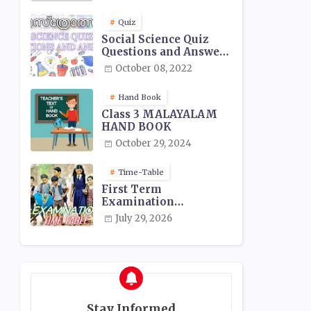
Quiz
Social Science Quiz
Questions and Answers
- 03
October 08, 2022
Hand Book
Class 3 MALAYALAM
HAND BOOK
October 29, 2024
Time-Table
First Term
Examination
Timetable 2026
July 29, 2026
Stay Informed