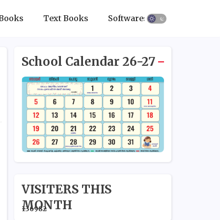
Books
Text Books
Softwares
School Calendar 26-27
VISITERS THIS
MONTH
1
3
6
9
8
2