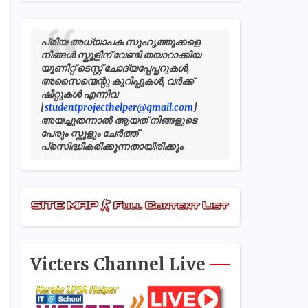
പ്രിയ അധ്യാപക സുഹൃത്തുക്കളെ
നിങ്ങൾ സ്കൂളിന് വേണ്ടി തയാറാക്കിയ
യൂണിറ്റ് ടെസ്റ്റ് ചോദ്യപ്പേപ്പറുകൾ,
അസൈന്മെന്റു കുറിപ്പുകൾ, വർക്ക്
ഷീറ്റുകൾ എന്നിവ
[
studentprojecthelper@gmail.com
]
അയച്ചുതന്നാൽ ആയത് നിങ്ങളുടെ
പേരും സ്കൂളും ചേർത്ത്
പ്രസിദ്ധീകരിക്കുന്നതായിരിക്കും.
Victers Channel Live