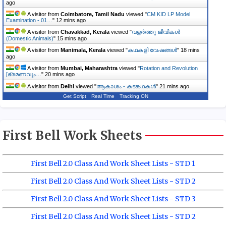
ago
A visitor from
Coimbatore, Tamil Nadu
viewed "
CM KID LP Model
Examination - 01…
"
12 mins ago
A visitor from
Chavakkad, Kerala
viewed "
വളർത്തു ജീവികൾ
(Domestic Animals)
"
15 mins ago
A visitor from
Manimala, Kerala
viewed "
കഥകളി വേഷങ്ങൾ
"
18 mins
ago
A visitor from
Mumbai, Maharashtra
viewed "
Rotation and Revolution
[ഭ്രമണവും…
"
20 mins ago
A visitor from
Delhi
viewed "
ആകാശം - കടങ്കഥകൾ
"
21 mins ago
Get Script
Real Time
Tracking ON
First Bell Work Sheets
First Bell 2.0 Class And Work Sheet Lists - STD 1
First Bell 2.0 Class And Work Sheet Lists - STD 2
First Bell 2.0 Class And Work Sheet Lists - STD 3
First Bell 2.0 Class And Work Sheet Lists - STD 2