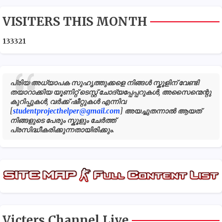
VISITERS THIS MONTH
1
3
3
3
2
1
പ്രിയ അധ്യാപക സുഹൃത്തുക്കളെ നിങ്ങൾ സ്കൂളിന് വേണ്ടി
തയാറാക്കിയ യൂണിറ്റ് ടെസ്റ്റ് ചോദ്യപ്പേപ്പറുകൾ, അസൈന്മെന്റു
കുറിപ്പുകൾ, വർക്ക് ഷീറ്റുകൾ എന്നിവ
[
studentprojecthelper@gmail.com
] അയച്ചുതന്നാൽ ആയത്
നിങ്ങളുടെ പേരും സ്കൂളും ചേർത്ത്
പ്രസിദ്ധീകരിക്കുന്നതായിരിക്കും.
Victers Channel Live