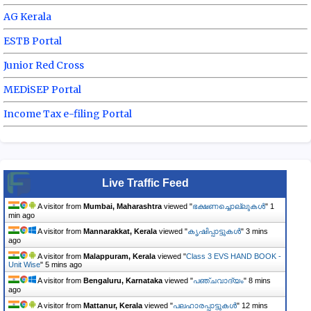
AG Kerala
ESTB Portal
Junior Red Cross
MEDiSEP Portal
Income Tax e-filing Portal
Live Traffic Feed
A visitor from
Mumbai, Maharashtra
viewed "
ഭക്ഷണച്ചൊല്ലുകൾ
"
1
min ago
A visitor from
Mannarakkat, Kerala
viewed "
ക‍ൃഷിപ്പാട്ട‍ുകൾ
"
3 mins
ago
A visitor from
Malappuram, Kerala
viewed "
Class 3 EVS HAND BOOK -
Unit Wise
"
5 mins ago
A visitor from
Bengaluru, Karnataka
viewed "
പഞ്ചവാദ്യം
"
8 mins
ago
A visitor from
Mattanur, Kerala
viewed "
പലഹാരപ്പാട്ടുകൾ
"
12 mins