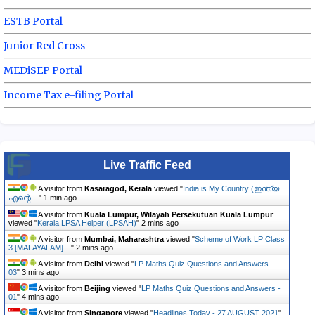
ESTB Portal
Junior Red Cross
MEDiSEP Portal
Income Tax e-filing Portal
Live Traffic Feed
A visitor from
Kasaragod, Kerala
viewed "
India is My Country (ഇന്ത്യ
എന്റെ…
"
1 min ago
A visitor from
Kuala Lumpur, Wilayah Persekutuan Kuala Lumpur
viewed "
Kerala LPSA Helper (LPSAH)
"
2 mins ago
A visitor from
Mumbai, Maharashtra
viewed "
Scheme of Work LP Class
3 [MALAYALAM]…
"
2 mins ago
A visitor from
Delhi
viewed "
LP Maths Quiz Questions and Answers -
03
"
3 mins ago
A visitor from
Beijing
viewed "
LP Maths Quiz Questions and Answers -
01
"
4 mins ago
A visitor from
Singapore
viewed "
Headlines Today - 27 AUGUST 2021
"