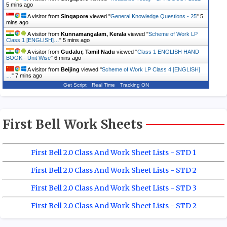
5 mins ago
A visitor from
Singapore
viewed "
General Knowledge Questions - 25
"
5
mins ago
A visitor from
Kunnamangalam, Kerala
viewed "
Scheme of Work LP
Class 1 [ENGLISH]…
"
5 mins ago
A visitor from
Gudalur, Tamil Nadu
viewed "
Class 1 ENGLISH HAND
BOOK - Unit Wise
"
6 mins ago
A visitor from
Beijing
viewed "
Scheme of Work LP Class 4 [ENGLISH]
…
"
7 mins ago
Get Script
Real Time
Tracking ON
First Bell Work Sheets
First Bell 2.0 Class And Work Sheet Lists - STD 1
First Bell 2.0 Class And Work Sheet Lists - STD 2
First Bell 2.0 Class And Work Sheet Lists - STD 3
First Bell 2.0 Class And Work Sheet Lists - STD 2