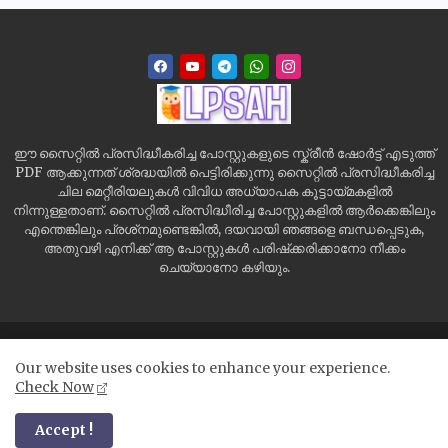
ഈ സൈറ്റിൽ പ്രസിദ്ധീകരിച്ച പോസ്റ്റുകളുടെ സ്ക്രീൻ ഷോർട്ട് എടുത്ത്
PDF ആക്കുന്നത് ശ്രദ്ധയിൽ പെട്ടിരിക്കുന്നു സൈറ്റിൽ പ്രസിദ്ധീകരിച്ച
ചില മെറ്റീരിയലുകൾ വിവിധ അധ്യാപക കൂട്ടായ്മകളിൽ
നിന്നുള്ളതാണ്. സൈറ്റിൽ പ്രസിദ്ധീരിച്ച പോസ്റ്റുകളിൽ ആർക്കെങ്കിലും
എന്തെങ്കിലും പ്രശ്‌നമുണ്ടെങ്കിൽ, ദയവായി ഞങ്ങളെ ബന്ധപ്പെടുക,
അതുവഴി എനിക്ക് ആ പോസ്റ്റുകൾ പരിഷ്‌ക്കരിക്കാനോ നീക്കം
ചെയ്യാനോ കഴിയും.
Home
Site Map
Contact us
Privacy Policy
Our website uses cookies to enhance your experience.
Disclaimer
Check Now
All Right Reserved Copyright ©
Accept !
LPSAH