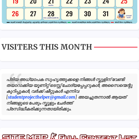
VISITERS THIS MONTH
പ്രിയ അധ്യാപക സുഹൃത്തുക്കളെ നിങ്ങൾ സ്കൂളിന് വേണ്ടി
തയാറാക്കിയ യൂണിറ്റ് ടെസ്റ്റ് ചോദ്യപ്പേപ്പറുകൾ, അസൈന്മെന്റു
കുറിപ്പുകൾ, വർക്ക് ഷീറ്റുകൾ എന്നിവ
[
studentprojecthelper@gmail.com
] അയച്ചുതന്നാൽ ആയത്
നിങ്ങളുടെ പേരും സ്കൂളും ചേർത്ത്
പ്രസിദ്ധീകരിക്കുന്നതായിരിക്കും.