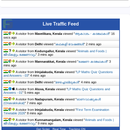
Live Traffic Feed
A visitor from
Mavelikara, Kerala
viewed "
ആകാശം - കടങ്കഥകൾ
"
17
secs ago
A visitor from
Delhi
viewed "
കഥകളി വേഷങ്ങൾ
"
2 mins ago
A visitor from
Kodungallur, Kerala
viewed "
Animals and Foods |
ജീവികളും ഭക്ഷണവും
"
3 mins ago
A visitor from
Mannarakkat, Kerala
viewed "
ഭക്ഷണ കടങ്കഥകൾ
"
3
mins ago
A visitor from
Irinjalakuda, Kerala
viewed "
LP Maths Quiz Questions
and Answers - 03
"
4 mins ago
A visitor from
Delhi
viewed "
മഴച്ചൊല്ലുകൾ
"
4 mins ago
A visitor from
Aluva, Kerala
viewed "
LP Maths Quiz Questions and
Answers - 01
"
5 mins ago
A visitor from
Nadapuram, Kerala
viewed "
ഓണവാക്കുകള്‍
(Onavakkukal)
"
7 mins ago
A visitor from
Irinjalakuda, Kerala
viewed "
First Term Examination
Timetable 2026
"
8 mins ago
A visitor from
Kunnamangalam, Kerala
viewed "
Animals and Foods |
ജീവികളും ഭക്ഷണവും
"
9 mins ago
Get Script
Real Time
Tracking ON