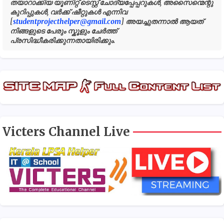
തയാറാക്കിയ യൂണിറ്റ് ടെസ്റ്റ് ചോദ്യപ്പേപ്പറുകൾ, അസൈന്മെന്റു
കുറിപ്പുകൾ, വർക്ക് ഷീറ്റുകൾ എന്നിവ
[
studentprojecthelper@gmail.com
] അയച്ചുതന്നാൽ ആയത്
നിങ്ങളുടെ പേരും സ്കൂളും ചേർത്ത്
പ്രസിദ്ധീകരിക്കുന്നതായിരിക്കും.
Victers Channel Live