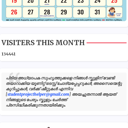
VISITERS THIS MONTH
1
3
4
4
4
1
പ്രിയ അധ്യാപക സുഹൃത്തുക്കളെ നിങ്ങൾ സ്കൂളിന് വേണ്ടി
തയാറാക്കിയ യൂണിറ്റ് ടെസ്റ്റ് ചോദ്യപ്പേപ്പറുകൾ, അസൈന്മെന്റു
കുറിപ്പുകൾ, വർക്ക് ഷീറ്റുകൾ എന്നിവ
[
studentprojecthelper@gmail.com
] അയച്ചുതന്നാൽ ആയത്
നിങ്ങളുടെ പേരും സ്കൂളും ചേർത്ത്
പ്രസിദ്ധീകരിക്കുന്നതായിരിക്കും.