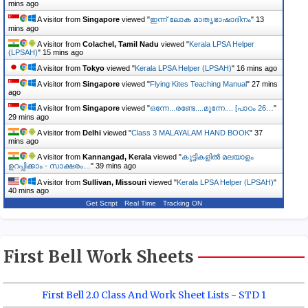
mins ago
A visitor from
Singapore
viewed "
ഇന്ന് ലോക മാതൃഭാഷാദിനം
"
13
mins ago
A visitor from
Colachel, Tamil Nadu
viewed "
Kerala LPSA Helper
(LPSAH)
"
15 mins ago
A visitor from
Tokyo
viewed "
Kerala LPSA Helper (LPSAH)
"
16 mins ago
A visitor from
Singapore
viewed "
Flying Kites Teaching Manual
"
27 mins
ago
A visitor from
Singapore
viewed "
ഒന്നേ...രണ്ടേ....മൂന്നേ.... [പാഠം 26…
"
29 mins ago
A visitor from
Delhi
viewed "
Class 3 MALAYALAM HAND BOOK
"
37
mins ago
A visitor from
Kannangad, Kerala
viewed "
കുട്ടികളിൽ മലയാളം
ഉറപ്പിക്കാം - സാക്ഷരം…
"
39 mins ago
A visitor from
Sullivan, Missouri
viewed "
Kerala LPSA Helper (LPSAH)
"
40 mins ago
Get Script
Real Time
Tracking ON
First Bell Work Sheets
First Bell 2.0 Class And Work Sheet Lists - STD 1