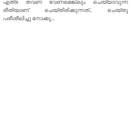
എത്ര തവണ വേണമെങ്കിലും ചെയ്യാവുന്ന
രീതിയാണ് ചെയ്തിരിക്കുന്നത്... ചെയ്തു
പരീശീലിച്ചു നോക്കൂ....