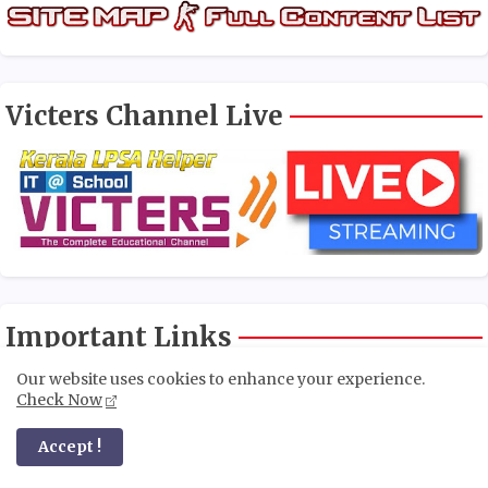
Victers Channel Live
Important Links
Our website uses cookies to enhance your experience.
Teaching Manual
Text Books
Check Now
Teachers Text
വാങ്മയം പരീക്ഷ
Accept !
NAS Model Exam
Aksharamuttam Quiz