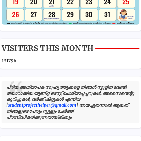
VISITERS THIS MONTH
1
3
1
7
9
6
പ്രിയ അധ്യാപക സുഹൃത്തുക്കളെ നിങ്ങൾ സ്കൂളിന് വേണ്ടി
തയാറാക്കിയ യൂണിറ്റ് ടെസ്റ്റ് ചോദ്യപ്പേപ്പറുകൾ, അസൈന്മെന്റു
കുറിപ്പുകൾ, വർക്ക് ഷീറ്റുകൾ എന്നിവ
[
studentprojecthelper@gmail.com
] അയച്ചുതന്നാൽ ആയത്
നിങ്ങളുടെ പേരും സ്കൂളും ചേർത്ത്
പ്രസിദ്ധീകരിക്കുന്നതായിരിക്കും.