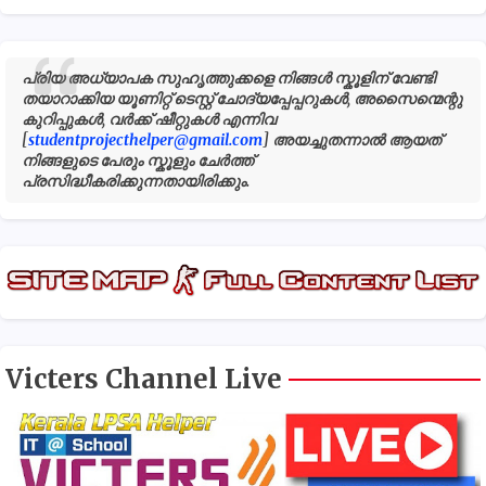
പ്രിയ അധ്യാപക സുഹൃത്തുക്കളെ നിങ്ങൾ സ്കൂളിന് വേണ്ടി
തയാറാക്കിയ യൂണിറ്റ് ടെസ്റ്റ് ചോദ്യപ്പേപ്പറുകൾ, അസൈന്മെന്റു
കുറിപ്പുകൾ, വർക്ക് ഷീറ്റുകൾ എന്നിവ
[
studentprojecthelper@gmail.com
] അയച്ചുതന്നാൽ ആയത്
നിങ്ങളുടെ പേരും സ്കൂളും ചേർത്ത്
പ്രസിദ്ധീകരിക്കുന്നതായിരിക്കും.
Victers Channel Live