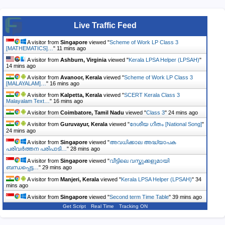
Live Traffic Feed
A visitor from
Singapore
viewed "
Scheme of Work LP Class 3
[MATHEMATICS]…
"
11 mins ago
A visitor from
Ashburn, Virginia
viewed "
Kerala LPSA Helper (LPSAH)
"
14 mins ago
A visitor from
Avanoor, Kerala
viewed "
Scheme of Work LP Class 3
[MALAYALAM]…
"
16 mins ago
A visitor from
Kalpetta, Kerala
viewed "
SCERT Kerala Class 3
Malayalam Text…
"
16 mins ago
A visitor from
Coimbatore, Tamil Nadu
viewed "
Class 3
"
24 mins ago
A visitor from
Guruvayur, Kerala
viewed "
ദേശീയ ഗീതം [National Song]
"
24 mins ago
A visitor from
Singapore
viewed "
അവധിക്കാല അദ്ധ്യാപക
പരിവര്‍ത്തന പരിപാടി…
"
28 mins ago
A visitor from
Singapore
viewed "
വീട്ടിലെ വസ്തുക്കളുമായി
ബന്ധപ്പെട്ട…
"
29 mins ago
A visitor from
Manjeri, Kerala
viewed "
Kerala LPSA Helper (LPSAH)
"
34
mins ago
A visitor from
Singapore
viewed "
Second term Time Table
"
39 mins ago
Get Script
Real Time
Tracking ON