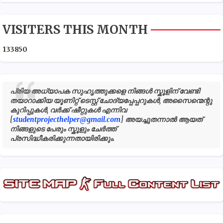
VISITERS THIS MONTH
1
3
3
8
5
0
പ്രിയ അധ്യാപക സുഹൃത്തുക്കളെ നിങ്ങൾ സ്കൂളിന് വേണ്ടി
തയാറാക്കിയ യൂണിറ്റ് ടെസ്റ്റ് ചോദ്യപ്പേപ്പറുകൾ, അസൈന്മെന്റു
കുറിപ്പുകൾ, വർക്ക് ഷീറ്റുകൾ എന്നിവ
[
studentprojecthelper@gmail.com
] അയച്ചുതന്നാൽ ആയത്
നിങ്ങളുടെ പേരും സ്കൂളും ചേർത്ത്
പ്രസിദ്ധീകരിക്കുന്നതായിരിക്കും.