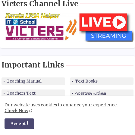
Victers Channel Live
Important Links
Teaching Manual
Text Books
Teachers Text
വാങ്മയം പരീക്ഷ
Our website uses cookies to enhance your experience.
NAS Model Exam
Aksharamuttam Quiz
Check Now
Accept !