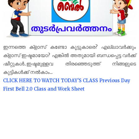
ഇന്നത്തെ ക്‌ളാസ് കണ്ടോ കൂട്ടുകാരെ? എല്ലാവർക്കും
ക്‌ളാസ് ഇഷ്ടമായോ? എങ്കിൽ അതുമായി ബന്ധപ്പെട്ട വർക്ക്
ഷീറ്റുകൾ..ഇഷ്ടമുള്ളവ തിരഞ്ഞെടുത്ത് നിങ്ങളുടെ
കുട്ടികൾക്ക് നൽകാം...
CLICK HERE TO WATCH TODAY'S CLASS
Previous Day
First Bell 2.0 Class and Work Sheet