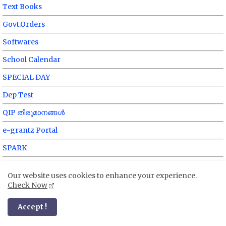
Text Books
Govt.Orders
Softwares
School Calendar
SPECIAL DAY
Dep Test
QIP തീരുമാനങ്ങൾ
e-grantz Portal
SPARK
SAMPOORNA
Our website uses cookies to enhance your experience.
SAMAGRA
Check Now
Sametham
Accept !
Samanwaya