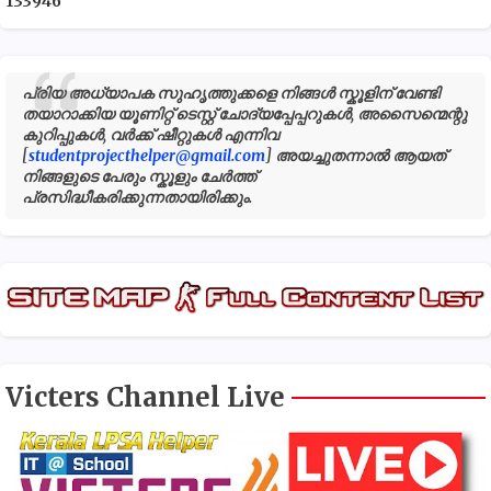
1
3
3
9
4
6
പ്രിയ അധ്യാപക സുഹൃത്തുക്കളെ നിങ്ങൾ സ്കൂളിന് വേണ്ടി
തയാറാക്കിയ യൂണിറ്റ് ടെസ്റ്റ് ചോദ്യപ്പേപ്പറുകൾ, അസൈന്മെന്റു
കുറിപ്പുകൾ, വർക്ക് ഷീറ്റുകൾ എന്നിവ
[
studentprojecthelper@gmail.com
] അയച്ചുതന്നാൽ ആയത്
നിങ്ങളുടെ പേരും സ്കൂളും ചേർത്ത്
പ്രസിദ്ധീകരിക്കുന്നതായിരിക്കും.
Victers Channel Live