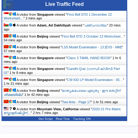
Live Traffic Feed
A visitor from
Singapore
viewed "
First Bell STD 1 December 22
Worksheet…
"
2 mins ago
A visitor from
Adam, Ad Dakhiliyah
viewed "
പഞ്ചവാദ്യം
"
20 mins
ago
A visitor from
Beijing
viewed "
First Bell STD 3 October 13 Worksheet…
"
54 mins ago
A visitor from
Beijing
viewed "
LSS Model Examination - 13 [EVS - MM]
"
57 mins ago
A visitor from
Singapore
viewed "
Class 3 TAMIL HAND BOOK
"
1 hr 6
mins ago
A visitor from
Singapore
viewed "
Gandhi Quiz (ഗാന്ധി ക്വിസ്) Part
01
"
1 hr 8 mins ago
A visitor from
Singapore
viewed "
CM KID LP Model Examination - 05…
"
1 hr 21 mins ago
A visitor from
Beijing
viewed "
മാതൃകപോലെ എഴുതൂ - ഈ തെറ്റിന്
ശിക്ഷയില്ല
"
1 hr 42 mins ago
A visitor from
Beijing
viewed "
Two Ants - Page 17
"
1 hr 51 mins ago
A visitor from
Mountain View, California
viewed "
2020-21 Pre-Matric
സ്കോളർഷിപ്പിന്…
"
2 hrs 8 mins ago
Get Script
Real Time
Tracking ON