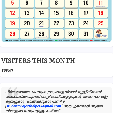
VISITERS THIS MONTH
1
3
5
3
6
7
പ്രിയ അധ്യാപക സുഹൃത്തുക്കളെ നിങ്ങൾ സ്കൂളിന് വേണ്ടി
തയാറാക്കിയ യൂണിറ്റ് ടെസ്റ്റ് ചോദ്യപ്പേപ്പറുകൾ, അസൈന്മെന്റു
കുറിപ്പുകൾ, വർക്ക് ഷീറ്റുകൾ എന്നിവ
[
studentprojecthelper@gmail.com
] അയച്ചുതന്നാൽ ആയത്
നിങ്ങളുടെ പേരും സ്കൂളും ചേർത്ത്