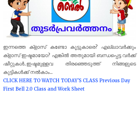
ഇന്നത്തെ ക്‌ളാസ് കണ്ടോ കൂട്ടുകാരെ? എല്ലാവർക്കും
ക്‌ളാസ് ഇഷ്ടമായോ? എങ്കിൽ അതുമായി ബന്ധപ്പെട്ട വർക്ക്
ഷീറ്റുകൾ..ഇഷ്ടമുള്ളവ തിരഞ്ഞെടുത്ത് നിങ്ങളുടെ
കുട്ടികൾക്ക് നൽകാം...
CLICK HERE TO WATCH TODAY'S CLASS
Previous Day
First Bell 2.0 Class and Work Sheet