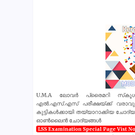
U.M.A ലോവർ പ്രൈമറി സ്‌കൂൾ, ച
എൽ.എസ്.എസ് പരീക്ഷയ്‌ക്ക് വരാവ
കുട്ടികൾക്കായി തയ്യാറാക്കിയ ചോദ്യ
ഓൺലൈൻ ചോദ്യങ്ങൾ
LSS Examination Special Page Vist N