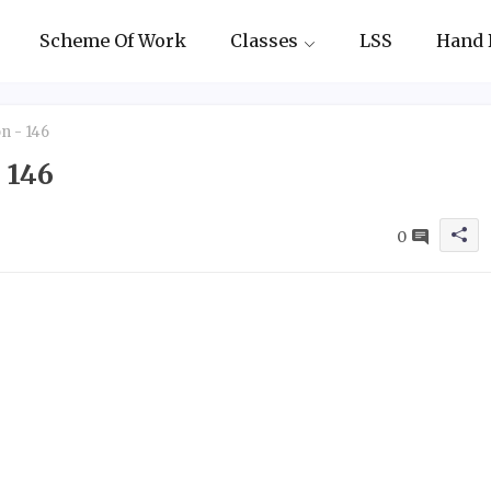
Scheme Of Work
Classes
LSS
Hand 
n - 146
 146
0