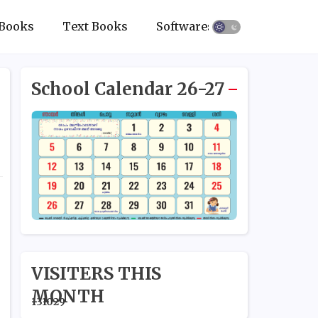
Books
Text Books
Softwares
School Calendar 26-27
VISITERS THIS
MONTH
1
3
1
0
2
9