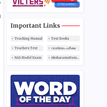
ം
ു
Important Links
Teaching Manual
Text Books
Teachers Text
വാങ്മയം പരീക്ഷ
NAS Model Exam
Aksharamuttam Quiz