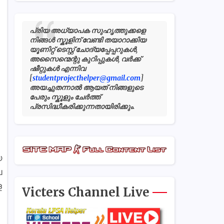
പ്രിയ അധ്യാപക സുഹൃത്തുക്കളെ
നിങ്ങൾ സ്കൂളിന് വേണ്ടി തയാറാക്കിയ
യൂണിറ്റ് ടെസ്റ്റ് ചോദ്യപ്പേപ്പറുകൾ,
അസൈന്മെന്റു കുറിപ്പുകൾ, വർക്ക്
ഷീറ്റുകൾ എന്നിവ
[
studentprojecthelper@gmail.com
]
അയച്ചുതന്നാൽ ആയത് നിങ്ങളുടെ
പേരും സ്കൂളും ചേർത്ത്
പ്രസിദ്ധീകരിക്കുന്നതായിരിക്കും.
യ
െ
ള
Victers Channel Live