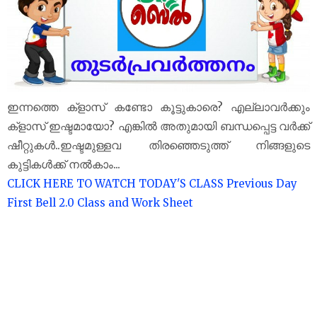
ഇന്നത്തെ ക്‌ളാസ് കണ്ടോ കൂട്ടുകാരെ? എല്ലാവർക്കും
ക്‌ളാസ് ഇഷ്ടമായോ? എങ്കിൽ അതുമായി ബന്ധപ്പെട്ട വർക്ക്
ഷീറ്റുകൾ..ഇഷ്ടമുള്ളവ തിരഞ്ഞെടുത്ത് നിങ്ങളുടെ
കുട്ടികൾക്ക് നൽകാം...
CLICK HERE TO WATCH TODAY'S CLASS
Previous Day
First Bell 2.0 Class and Work Sheet