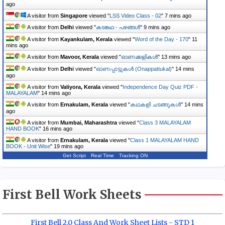
ago
A visitor from
Singapore
viewed "
LSS Video Class - 02
"
7 mins ago
A visitor from
Delhi
viewed "
കടങ്കഥ - പഴങ്ങൾ
"
9 mins ago
A visitor from
Kayankulam, Kerala
viewed "
Word of the Day - 170
"
11
mins ago
A visitor from
Mavoor, Kerala
viewed "
ഓണക്കളികൾ
"
13 mins ago
A visitor from
Delhi
viewed "
ഓണപ്പാട്ടുകൾ (Onappattukal)
"
14 mins
ago
A visitor from
Valiyora, Kerala
viewed "
Independence Day Quiz PDF -
MALAYALAM
"
14 mins ago
A visitor from
Ernakulam, Kerala
viewed "
കഥകളി ചടങ്ങുകൾ
"
14 mins
ago
A visitor from
Mumbai, Maharashtra
viewed "
Class 3 MALAYALAM
HAND BOOK
"
16 mins ago
A visitor from
Ernakulam, Kerala
viewed "
Class 1 MALAYALAM HAND
BOOK - Unit Wise
"
19 mins ago
Get Script
Real Time
Tracking ON
First Bell Work Sheets
First Bell 2.0 Class And Work Sheet Lists - STD 1