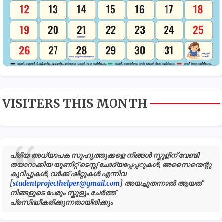
VISITERS THIS MONTH
പ്രിയ അധ്യാപക സുഹൃത്തുക്കളെ നിങ്ങൾ സ്കൂളിന് വേണ്ടി
തയാറാക്കിയ യൂണിറ്റ് ടെസ്റ്റ് ചോദ്യപ്പേപ്പറുകൾ, അസൈന്മെന്റു
കുറിപ്പുകൾ, വർക്ക് ഷീറ്റുകൾ എന്നിവ
[
studentprojecthelper@gmail.com
] അയച്ചുതന്നാൽ ആയത്
നിങ്ങളുടെ പേരും സ്കൂളും ചേർത്ത്
പ്രസിദ്ധീകരിക്കുന്നതായിരിക്കും.