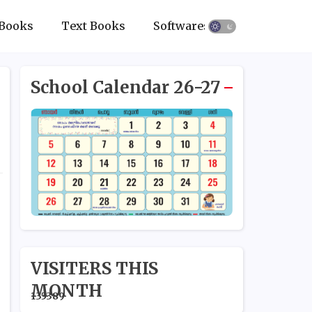
Books
Text Books
Softwares
School Calendar 26-27
VISITERS THIS
MONTH
1
3
5
3
8
9