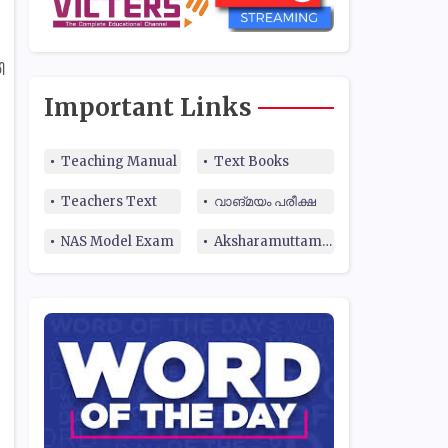
ി
Important Links
Teaching Manual
Text Books
Teachers Text
വാങ്മയം പരീക്ഷ
NAS Model Exam
Aksharamuttam Quiz