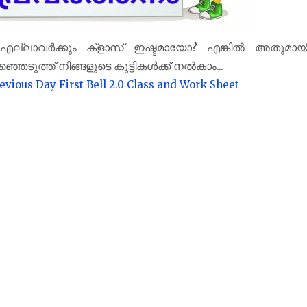
? എല്ലാവർക്കും ക്‌ളാസ് ഇഷ്ടമായോ? എങ്കിൽ അതുമായ
രഞ്ഞെടുത്ത് നിങ്ങളുടെ കുട്ടികൾക്ക് നൽകാം...
evious Day First Bell 2.0 Class and Work Sheet