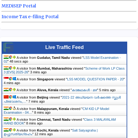
MEDiSEP Portal
Income Tax e-filing Portal
Live Traffic Feed
A visitor from
Gudalur, Tamil Nadu
viewed "
LSS Model Examination -
02
"
49 secs ago
A visitor from
Mumbai, Maharashtra
viewed "
Scheme of Work LP Class
3 [EVS] 2025-26
"
3 mins ago
A visitor from
Singapore
viewed "
LSS MODEL QUESTION PAPER - 20
"
4 mins ago
A visitor from
Aluva, Kerala
viewed "
കടങ്കഥകൾ - മഴ
"
5 mins ago
A visitor from
Beijing
viewed "
2021-22 അധ്യയന വർഷത്തെ സ്കൂൾ
പ്രവേശനം,…
"
7 mins ago
A visitor from
Malappuram, Kerala
viewed "
CM KID LP Model
Examination - 04…
"
8 mins ago
A visitor from
Chennai, Tamil Nadu
viewed "
Class 3 MALAYALAM
HAND BOOK
"
8 mins ago
A visitor from
Kochi, Kerala
viewed "
Salt Satyagraha |
ഉപ്പുസത്യഗ്രഹം
"
12 mins ago