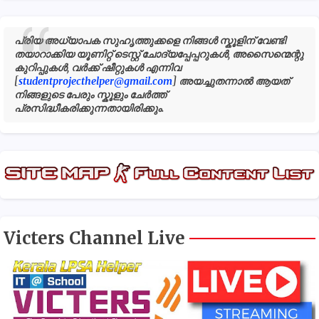
പ്രിയ അധ്യാപക സുഹൃത്തുക്കളെ നിങ്ങൾ സ്കൂളിന് വേണ്ടി
തയാറാക്കിയ യൂണിറ്റ് ടെസ്റ്റ് ചോദ്യപ്പേപ്പറുകൾ, അസൈന്മെന്റു
കുറിപ്പുകൾ, വർക്ക് ഷീറ്റുകൾ എന്നിവ
[
studentprojecthelper@gmail.com
] അയച്ചുതന്നാൽ ആയത്
നിങ്ങളുടെ പേരും സ്കൂളും ചേർത്ത്
പ്രസിദ്ധീകരിക്കുന്നതായിരിക്കും.
Victers Channel Live