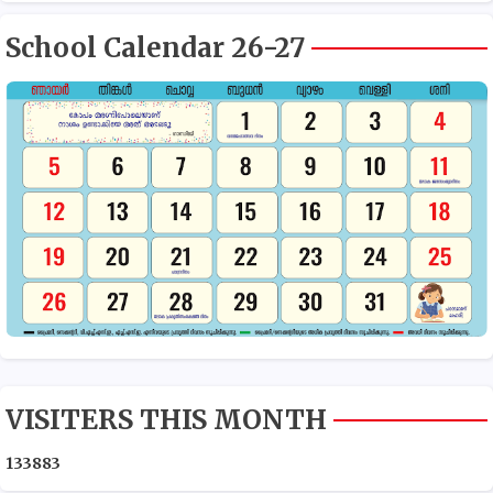
School Calendar 26-27
VISITERS THIS MONTH
1
3
3
8
8
3