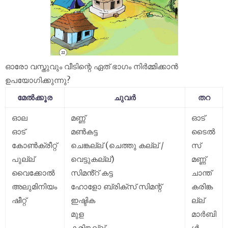
ഓരോ വസ്തുവും വീടിന്റെ ഏത് ഭാഗം നിർമ്മിക്കാൻ
ഉപയോഗിക്കുന്നു?
മേൽക്കൂര
ചുവർ
തറ
ഓല
മണ്ണ്
ഓട്
ഓട്
മൺകട്ട
ടൈൽ
കോൺക്രീറ്റ്
ചെങ്കല്ല് (ചെത്തു കല്ല് /
സ്
പുല്ല്
വെട്ടുകല്ല്)
മണ്ണ്
വൈക്കോൽ
സിമൻ്റ് കട്ട
ചാന്ത്
അലുമിനിയം
ഹോളോ ബ്രിക്സ് സിമന്റ്
കരിങ്ക
ഷീറ്റ്
ഇഷ്ടിക
ല്ല്
മുള
മാർബി
കരിങ്കല്ല്
ൾ