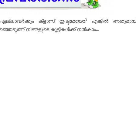
? എല്ലാവർക്കും ക്‌ളാസ് ഇഷ്ടമായോ? എങ്കിൽ അതുമായ
രഞ്ഞെടുത്ത് നിങ്ങളുടെ കുട്ടികൾക്ക് നൽകാം...