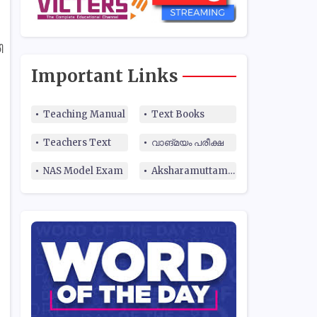
ി
Important Links
Teaching Manual
Text Books
Teachers Text
വാങ്മയം പരീക്ഷ
NAS Model Exam
Aksharamuttam Quiz