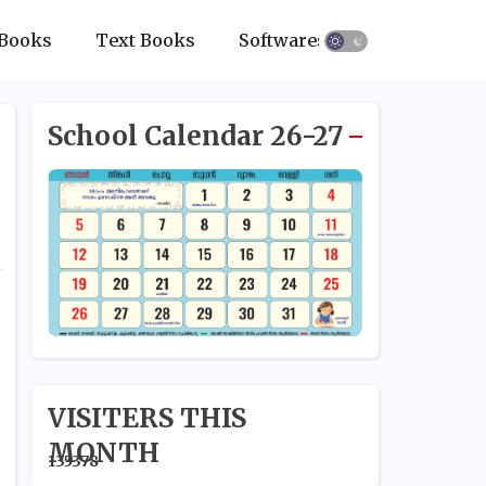
Books
Text Books
Softwares
School Calendar 26-27
VISITERS THIS
MONTH
1
3
5
3
7
8