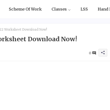
Scheme Of Work
Classes
LSS
Hand 
y 22 Worksheet Download Now!
 Worksheet Download Now!
0