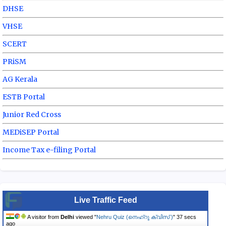
DHSE
VHSE
SCERT
PRiSM
AG Kerala
ESTB Portal
Junior Red Cross
MEDiSEP Portal
Income Tax e-filing Portal
Live Traffic Feed
A visitor from
Delhi
viewed "
Nehru Quiz (നെഹ്‌റു ക്വിസ് )
"
38 secs
ago