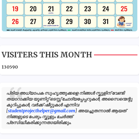
VISITERS THIS MONTH
1
3
0
5
9
0
പ്രിയ അധ്യാപക സുഹൃത്തുക്കളെ നിങ്ങൾ സ്കൂളിന് വേണ്ടി
തയാറാക്കിയ യൂണിറ്റ് ടെസ്റ്റ് ചോദ്യപ്പേപ്പറുകൾ, അസൈന്മെന്റു
കുറിപ്പുകൾ, വർക്ക് ഷീറ്റുകൾ എന്നിവ
[
studentprojecthelper@gmail.com
] അയച്ചുതന്നാൽ ആയത്
നിങ്ങളുടെ പേരും സ്കൂളും ചേർത്ത്
പ്രസിദ്ധീകരിക്കുന്നതായിരിക്കും.