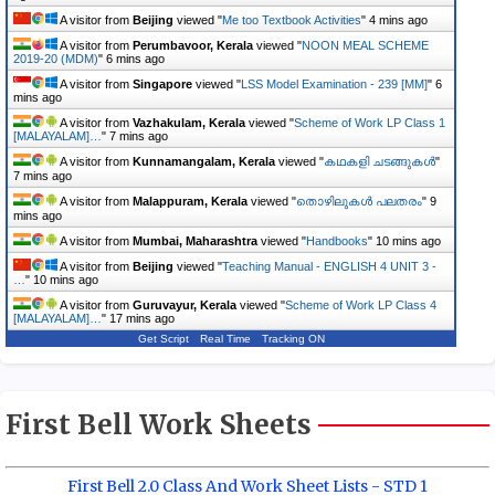
A visitor from
Beijing
viewed "
Me too Textbook Activities
"
4 mins ago
A visitor from
Perumbavoor, Kerala
viewed "
NOON MEAL SCHEME
2019-20 (MDM)
"
6 mins ago
A visitor from
Singapore
viewed "
LSS Model Examination - 239 [MM]
"
6
mins ago
A visitor from
Vazhakulam, Kerala
viewed "
Scheme of Work LP Class 1
[MALAYALAM]…
"
7 mins ago
A visitor from
Kunnamangalam, Kerala
viewed "
കഥകളി ചടങ്ങുകൾ
"
7 mins ago
A visitor from
Malappuram, Kerala
viewed "
തൊഴിലുകൾ പലതരം
"
9
mins ago
A visitor from
Mumbai, Maharashtra
viewed "
Handbooks
"
10 mins ago
A visitor from
Beijing
viewed "
Teaching Manual - ENGLISH 4 UNIT 3 -
…
"
10 mins ago
A visitor from
Guruvayur, Kerala
viewed "
Scheme of Work LP Class 4
[MALAYALAM]…
"
17 mins ago
Get Script
Real Time
Tracking ON
First Bell Work Sheets
First Bell 2.0 Class And Work Sheet Lists - STD 1