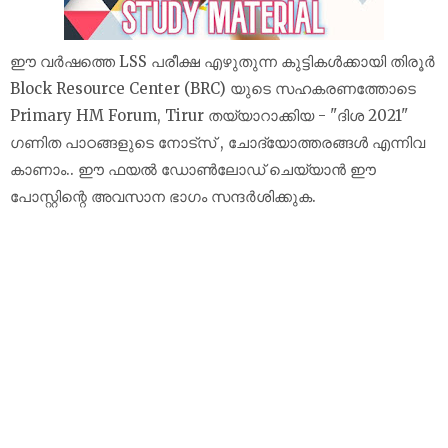
ഈ വർഷത്തെ LSS പരീക്ഷ എഴുതുന്ന കുട്ടികൾക്കായി തിരൂർ
Block Resource Center (BRC) യുടെ സഹകരണത്തോടെ
Primary HM Forum, Tirur തയ്യാറാക്കിയ - "ദിശ 2021"
ഗണിത പാഠങ്ങളുടെ നോട്സ് , ചോദ്യോത്തരങ്ങൾ എന്നിവ
കാണാം.. ഈ ഫയൽ ഡോൺലോഡ് ചെയ്യാൻ ഈ
പോസ്റ്റിന്റെ അവസാന ഭാഗം സന്ദർശിക്കുക.