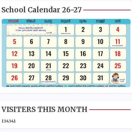
School Calendar 26-27
VISITERS THIS MONTH
1
3
4
3
4
1