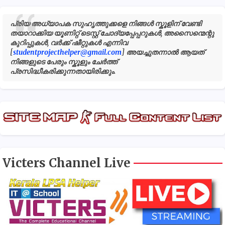
പ്രിയ അധ്യാപക സുഹൃത്തുക്കളെ നിങ്ങൾ സ്കൂളിന് വേണ്ടി
തയാറാക്കിയ യൂണിറ്റ് ടെസ്റ്റ് ചോദ്യപ്പേപ്പറുകൾ, അസൈന്മെന്റു
കുറിപ്പുകൾ, വർക്ക് ഷീറ്റുകൾ എന്നിവ
[
studentprojecthelper@gmail.com
] അയച്ചുതന്നാൽ ആയത്
നിങ്ങളുടെ പേരും സ്കൂളും ചേർത്ത്
പ്രസിദ്ധീകരിക്കുന്നതായിരിക്കും.
Victers Channel Live