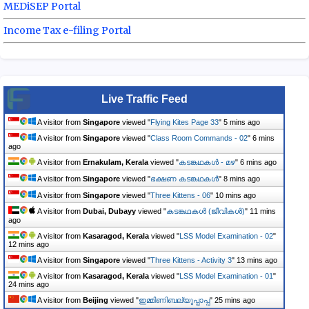
MEDiSEP Portal
Income Tax e-filing Portal
Live Traffic Feed
A visitor from
Singapore
viewed "
Flying Kites Page 33
"
5 mins ago
A visitor from
Singapore
viewed "
Class Room Commands - 02
"
6 mins
ago
A visitor from
Ernakulam, Kerala
viewed "
കടങ്കഥകൾ - മഴ
"
6 mins ago
A visitor from
Singapore
viewed "
ഭക്ഷണ കടങ്കഥകൾ
"
8 mins ago
A visitor from
Singapore
viewed "
Three Kittens - 06
"
10 mins ago
A visitor from
Dubai, Dubayy
viewed "
കടങ്കഥകള്‍ (ജീവികൾ)
"
11 mins
ago
A visitor from
Kasaragod, Kerala
viewed "
LSS Model Examination - 02
"
12 mins ago
A visitor from
Singapore
viewed "
Three Kittens - Activity 3
"
13 mins ago
A visitor from
Kasaragod, Kerala
viewed "
LSS Model Examination - 01
"
24 mins ago
A visitor from
Beijing
viewed "
ഇമ്മിണിബല്യുപ്പാപ്പ
"
25 mins ago