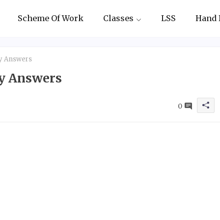
Scheme Of Work
Classes
LSS
Hand 
ty Answers
ty Answers
0