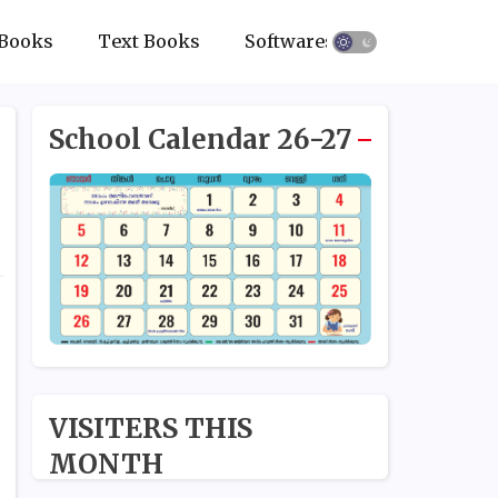
Books
Text Books
Softwares
School Calendar 26-27
VISITERS THIS
MONTH