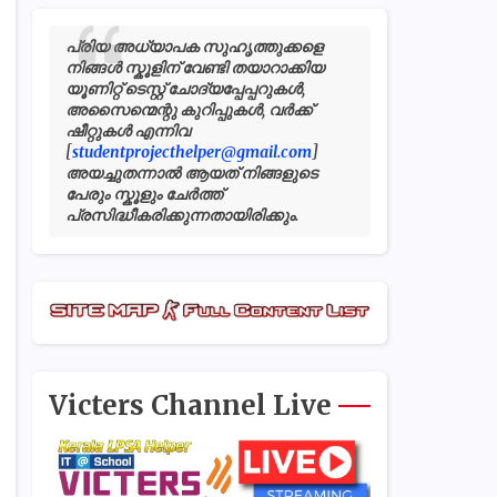
പ്രിയ അധ്യാപക സുഹൃത്തുക്കളെ
നിങ്ങൾ സ്കൂളിന് വേണ്ടി തയാറാക്കിയ
യൂണിറ്റ് ടെസ്റ്റ് ചോദ്യപ്പേപ്പറുകൾ,
അസൈന്മെന്റു കുറിപ്പുകൾ, വർക്ക്
ഷീറ്റുകൾ എന്നിവ
[
studentprojecthelper@gmail.com
]
അയച്ചുതന്നാൽ ആയത് നിങ്ങളുടെ
പേരും സ്കൂളും ചേർത്ത്
പ്രസിദ്ധീകരിക്കുന്നതായിരിക്കും.
Victers Channel Live