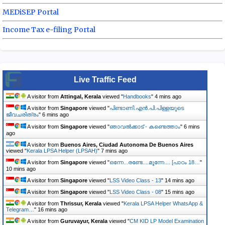
MEDiSEP Portal
Income Tax e-filing Portal
Live Traffic Feed
A visitor from
Attingal, Kerala
viewed "
Handbooks
"
4 mins ago
A visitor from
Singapore
viewed "
പിണ്ടാണി.എൻ.പി.പിള്ളയുടെ
ജീവചരിത്രം
"
6 mins ago
A visitor from
Singapore
viewed "
ഞാവൽക്കാട് - കണ്ടെത്താം
"
6 mins
ago
A visitor from
Buenos Aires, Ciudad Autonoma De Buenos Aires
viewed "
Kerala LPSA Helper (LPSAH)
"
7 mins ago
A visitor from
Singapore
viewed "
ഒന്നേ...രണ്ടേ....മൂന്നേ.... [പാഠം 18…
"
10 mins ago
A visitor from
Singapore
viewed "
LSS Video Class - 13
"
14 mins ago
A visitor from
Singapore
viewed "
LSS Video Class - 08
"
15 mins ago
A visitor from
Thrissur, Kerala
viewed "
Kerala LPSA Helper WhatsApp &
Telegram…
"
16 mins ago
A visitor from
Guruvayur, Kerala
viewed "
CM KID LP Model Examination