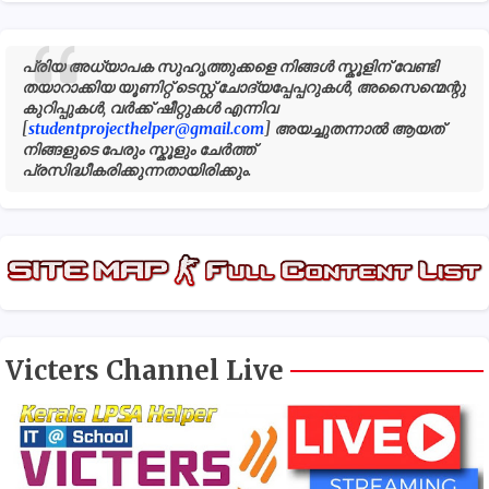
പ്രിയ അധ്യാപക സുഹൃത്തുക്കളെ നിങ്ങൾ സ്കൂളിന് വേണ്ടി
തയാറാക്കിയ യൂണിറ്റ് ടെസ്റ്റ് ചോദ്യപ്പേപ്പറുകൾ, അസൈന്മെന്റു
കുറിപ്പുകൾ, വർക്ക് ഷീറ്റുകൾ എന്നിവ
[
studentprojecthelper@gmail.com
] അയച്ചുതന്നാൽ ആയത്
നിങ്ങളുടെ പേരും സ്കൂളും ചേർത്ത്
പ്രസിദ്ധീകരിക്കുന്നതായിരിക്കും.
Victers Channel Live