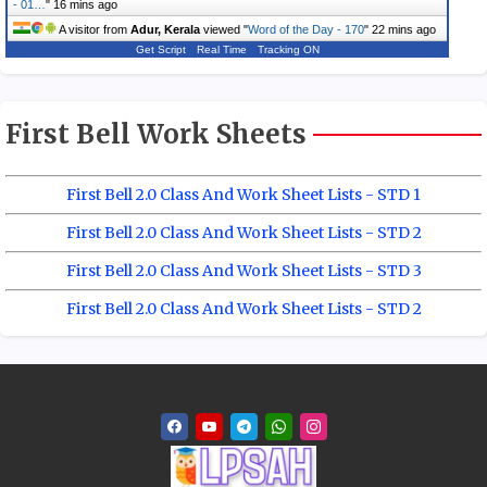
- 01…
"
16 mins ago
A visitor from
Adur, Kerala
viewed "
Word of the Day - 170
"
22 mins ago
Get Script
Real Time
Tracking ON
First Bell Work Sheets
First Bell 2.0 Class And Work Sheet Lists - STD 1
First Bell 2.0 Class And Work Sheet Lists - STD 2
First Bell 2.0 Class And Work Sheet Lists - STD 3
First Bell 2.0 Class And Work Sheet Lists - STD 2