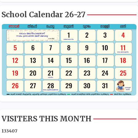
School Calendar 26-27
VISITERS THIS MONTH
1
3
3
4
0
7