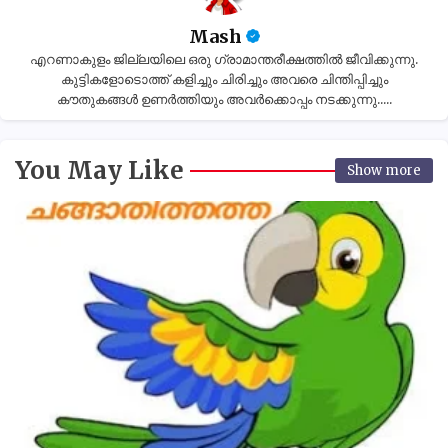
Mash
എറണാകുളം ജില്ലയിലെ ഒരു ഗ്രാമാന്തരീക്ഷത്തിൽ ജീവിക്കുന്നു.
കുട്ടികളോടൊത്ത് കളിച്ചും ചിരിച്ചും അവരെ ചിന്തിപ്പിച്ചും
കൗതുകങ്ങൾ ഉണർത്തിയും അവർക്കൊപ്പം നടക്കുന്നു.....
You May Like
Show more