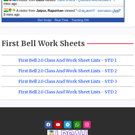
mins ago
A visitor from
Jaipur, Rajasthan
viewed "
വിഷുക്കണി - വൈലോപ്പിള്ളി
"
8 mins ago
Get Script
Real Time
Tracking ON
First Bell Work Sheets
First Bell 2.0 Class And Work Sheet Lists - STD 1
First Bell 2.0 Class And Work Sheet Lists - STD 2
First Bell 2.0 Class And Work Sheet Lists - STD 3
First Bell 2.0 Class And Work Sheet Lists - STD 2