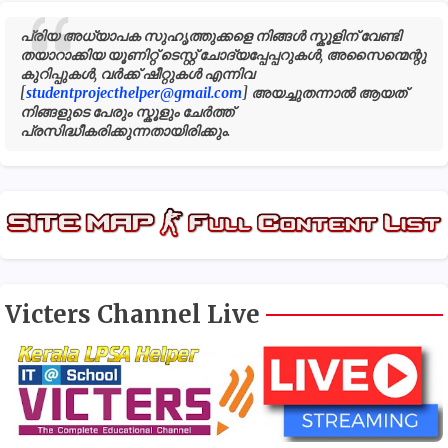
പ്രിയ അധ്യാപക സുഹൃത്തുക്കളെ നിങ്ങൾ സ്കൂളിന് വേണ്ടി
തയാറാക്കിയ യൂണിറ്റ് ടെസ്റ്റ് ചോദ്യപ്പേപ്പറുകൾ, അസൈന്മെന്റു
കുറിപ്പുകൾ, വർക്ക് ഷീറ്റുകൾ എന്നിവ
[
studentprojecthelper@gmail.com
] അയച്ചുതന്നാൽ ആയത്
നിങ്ങളുടെ പേരും സ്കൂളും ചേർത്ത്
പ്രസിദ്ധീകരിക്കുന്നതായിരിക്കും.
Victers Channel Live