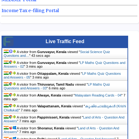
Income Tax e-filing Portal
Live Traffic Feed
A visitor from
Guruvayur, Kerala
viewed "
Social Science Quiz
Questions and…
"
44 secs ago
A visitor from
Guruvayur, Kerala
viewed "
LP Maths Quiz Questions and
Answers - 02
"
3 mins ago
A visitor from
Ottappalam, Kerala
viewed "
LP Maths Quiz Questions
and Answers - 05
"
3 mins ago
A visitor from
Thiruvarur, Tamil Nadu
viewed "
LP Maths Quiz
Questions and Answers - 03
"
7 mins ago
A visitor from
Alwaye, Kerala
viewed "
Malayalam Reading Cards - 04
"
7
mins ago
A visitor from
Valapattanam, Kerala
viewed "
കൃഷിചൊല്ലുകൾ (Krishi
Chollukal)
"
7 mins ago
A visitor from
Pappinisseri, Kerala
viewed "
Land of Arts - Question And
Answers
"
7 mins ago
A visitor from
Shoranur, Kerala
viewed "
Land of Arts - Question And
Answers
"
7 mins ago
A visitor from
Delhi
viewed "
Land of Arts - Question And Answers
"
7