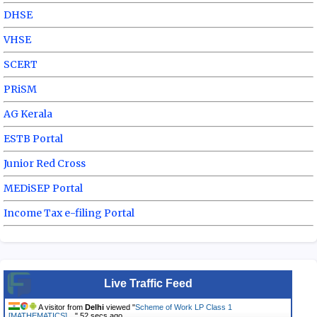
DHSE
VHSE
SCERT
PRiSM
AG Kerala
ESTB Portal
Junior Red Cross
MEDiSEP Portal
Income Tax e-filing Portal
Live Traffic Feed
A visitor from
Delhi
viewed "
Scheme of Work LP Class 1
[MATHEMATICS]…
"
53 secs ago