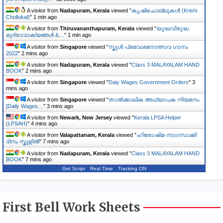
A visitor from
Nadapuram, Kerala
viewed "
കൃഷിചൊല്ലുകൾ (Krishi
Chollukal)
"
1 min ago
A visitor from
Thiruvananthapuram, Kerala
viewed "
യുദ്ധവിരുദ്ധ
മുദ്രാവാക്യങ്ങൾ &…
"
1 min ago
A visitor from
Singapore
viewed "
സ്കൂൾ പ്രവേശനോത്സവ ഗാനം
2022
"
2 mins ago
A visitor from
Nadapuram, Kerala
viewed "
Class 3 MALAYALAM HAND
BOOK
"
2 mins ago
A visitor from
Singapore
viewed "
Daiy Wages Government Orders
"
3
mins ago
A visitor from
Singapore
viewed "
താൽക്കാലിക അധ്യാപക നിയമനം
[Daily Wages…
"
3 mins ago
A visitor from
Newark, New Jersey
viewed "
Kerala LPSA Helper
(LPSAH)
"
4 mins ago
A visitor from
Valapattanam, Kerala
viewed "
ഹിരോഷിമ-നാഗസാക്കി
ദിനം സ്കൂളിൽ
"
7 mins ago
A visitor from
Nadapuram, Kerala
viewed "
Class 3 MALAYALAM HAND
BOOK
"
7 mins ago
Get Script
Real Time
Tracking ON
First Bell Work Sheets