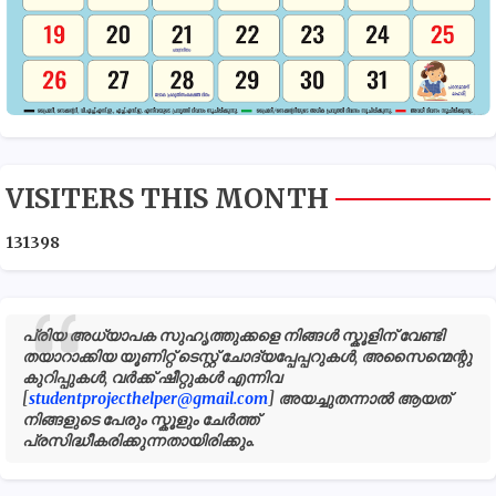
VISITERS THIS MONTH
1
3
1
3
9
8
പ്രിയ അധ്യാപക സുഹൃത്തുക്കളെ നിങ്ങൾ സ്കൂളിന് വേണ്ടി
തയാറാക്കിയ യൂണിറ്റ് ടെസ്റ്റ് ചോദ്യപ്പേപ്പറുകൾ, അസൈന്മെന്റു
കുറിപ്പുകൾ, വർക്ക് ഷീറ്റുകൾ എന്നിവ
[
studentprojecthelper@gmail.com
] അയച്ചുതന്നാൽ ആയത്
നിങ്ങളുടെ പേരും സ്കൂളും ചേർത്ത്
പ്രസിദ്ധീകരിക്കുന്നതായിരിക്കും.