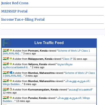
Junior Red Cross
MEDiSEP Portal
Income Tax e-filing Portal
Live Traffic Feed
A visitor from
Ponnani, Kerala
viewed "
Scheme of Work LP Class 1
[MALAYALAM]…
"
4 secs ago
A visitor from
Malappuram, Kerala
viewed "
Class 3
"
32 secs ago
A visitor from
Valiyora, Kerala
viewed "
യുദ്ധവിരുദ്ധ
മുദ്രാവാക്യങ്ങൾ &…
"
2 mins ago
A visitor from
Mumbai, Maharashtra
viewed "
Scheme of Work LP Class
3 [MALAYALAM]…
"
3 mins ago
A visitor from
Mumbai, Maharashtra
viewed "
ചിറകുള്ള കൂട്ടുകാർ |
Wings Buddies…
"
8 mins ago
A visitor from
Kunnamangalam, Kerala
viewed "
കഥകളി വേഷങ്ങൾ
"
12 mins ago
A visitor from
Punalur, Kerala
viewed "
ചിറകുള്ള കൂട്ടുകാർ | Wings
Buddies…
"
13 mins ago