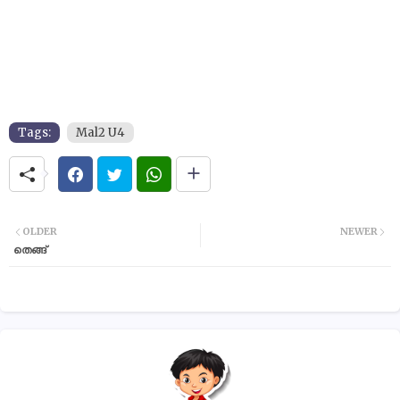
Tags:
Mal2 U4
OLDER
NEWER
തെങ്ങ്