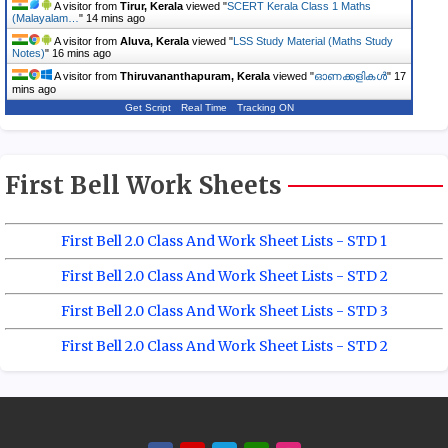
A visitor from
Tirur, Kerala
viewed "
SCERT Kerala Class 1 Maths
(Malayalam…
"
14 mins ago
A visitor from
Aluva, Kerala
viewed "
LSS Study Material (Maths Study
Notes)
"
16 mins ago
A visitor from
Thiruvananthapuram, Kerala
viewed "
ഓണക്കളികൾ
"
17
mins ago
Get Script
Real Time
Tracking ON
A visitor from
Pathanamthitta, Kerala
viewed "
LP Maths Quiz
Questions and Answers - 01
"
18 mins ago
First Bell Work Sheets
First Bell 2.0 Class And Work Sheet Lists - STD 1
First Bell 2.0 Class And Work Sheet Lists - STD 2
First Bell 2.0 Class And Work Sheet Lists - STD 3
First Bell 2.0 Class And Work Sheet Lists - STD 2