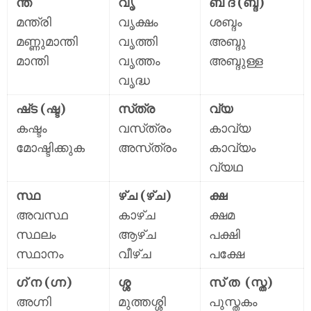
ന്ത
വൃ
ബ് ദ (ബ്ദ)
മന്ത്രി
വൃക്ഷം
ശബ്ദം
മണ്ണുമാന്തി
വൃത്തി
അബ്ദു
മാന്തി
വൃത്തം
അബ്ദുള്ള
വൃദ്ധ
ഷ്‌ട (ഷ്ട)
സ്‌ത്ര
വ്യ
കഷ്ടം
വസ്‌ത്രം
കാവ്യ
മോഷ്ടിക്കുക
അസ്‌ത്രം
കാവ്യം
വ്യഥ
സ്ഥ
ഴ്‌ച (ഴ്ച)
ക്ഷ
അവസ്ഥ
കാഴ്ച
ക്ഷമ
സ്ഥലം
ആഴ്ച
പക്ഷി
സ്ഥാനം
വീഴ്ച
പക്ഷേ
ഗ് ന (ഗ്ന)
ശ്ശ
സ് ത (സ്ത)
അഗ്നി
മുത്തശ്ശി
പുസ്തകം