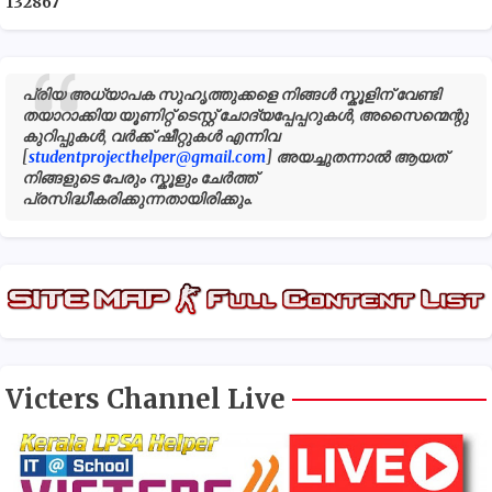
1
3
2
8
6
7
പ്രിയ അധ്യാപക സുഹൃത്തുക്കളെ നിങ്ങൾ സ്കൂളിന് വേണ്ടി
തയാറാക്കിയ യൂണിറ്റ് ടെസ്റ്റ് ചോദ്യപ്പേപ്പറുകൾ, അസൈന്മെന്റു
കുറിപ്പുകൾ, വർക്ക് ഷീറ്റുകൾ എന്നിവ
[
studentprojecthelper@gmail.com
] അയച്ചുതന്നാൽ ആയത്
നിങ്ങളുടെ പേരും സ്കൂളും ചേർത്ത്
പ്രസിദ്ധീകരിക്കുന്നതായിരിക്കും.
Victers Channel Live