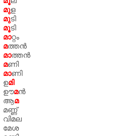
മൂ
ല
മു
ള
മു
ടി
മൂ
ടി
മാ
റ്റം
മ
ത്തൻ
മാ
ത്തൻ
മ
ണി
മാ
ണി
ഉ
മി
ഊ
മ
ൻ
ആ
മ
മണ്ണ്
വിമല
മേശ