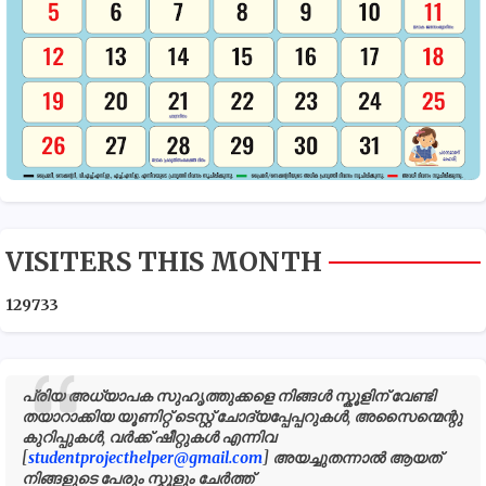
VISITERS THIS MONTH
1
2
9
7
3
3
പ്രിയ അധ്യാപക സുഹൃത്തുക്കളെ നിങ്ങൾ സ്കൂളിന് വേണ്ടി
തയാറാക്കിയ യൂണിറ്റ് ടെസ്റ്റ് ചോദ്യപ്പേപ്പറുകൾ, അസൈന്മെന്റു
കുറിപ്പുകൾ, വർക്ക് ഷീറ്റുകൾ എന്നിവ
[
studentprojecthelper@gmail.com
] അയച്ചുതന്നാൽ ആയത്
നിങ്ങളുടെ പേരും സ്കൂളും ചേർത്ത്