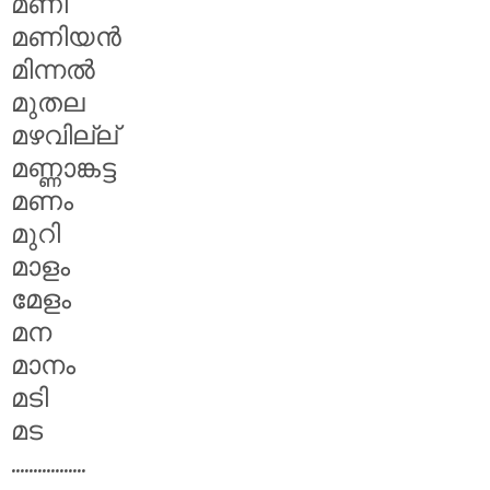
മണി
മണിയൻ
മിന്നൽ
മുതല
മഴവില്ല്
മണ്ണാങ്കട്ട
മണം
മുറി
മാളം
മേളം
മന
മാനം
മടി
മട
.................