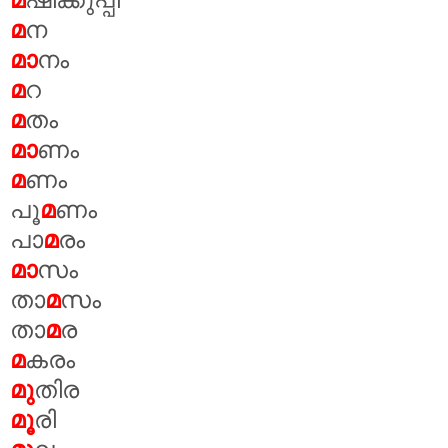
മ
ന
മാ
നം
മ
റ
മ
തം
മാ
ണം
മ
ണം
പൂ
മ
ണം
പാ
മ
രം
മാ
സം
താ
മ
സം
താ
മ
ര
മ
കരം
മു
തിര
മൂ
രി