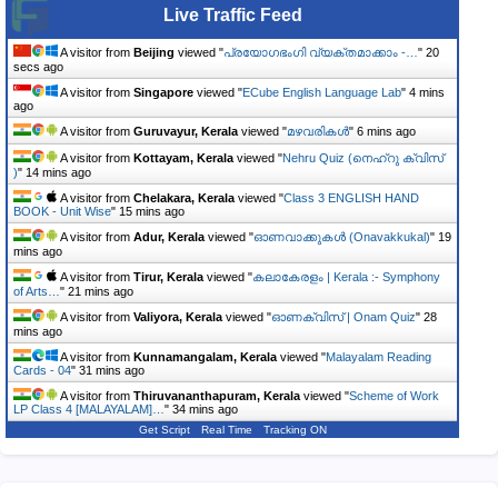
Live Traffic Feed
A visitor from
Beijing
viewed "
പ്രയോഗഭംഗി വ്യക്തമാക്കാം -…
"
20
secs ago
A visitor from
Singapore
viewed "
ECube English Language Lab
"
4 mins
ago
A visitor from
Guruvayur, Kerala
viewed "
മഴവരികൾ
"
6 mins ago
A visitor from
Kottayam, Kerala
viewed "
Nehru Quiz (നെഹ്‌റു ക്വിസ്
)
"
14 mins ago
A visitor from
Chelakara, Kerala
viewed "
Class 3 ENGLISH HAND
BOOK - Unit Wise
"
15 mins ago
A visitor from
Adur, Kerala
viewed "
ഓണവാക്കുകള്‍ (Onavakkukal)
"
19
mins ago
A visitor from
Tirur, Kerala
viewed "
കലാകേരളം | Kerala :- Symphony
of Arts…
"
21 mins ago
A visitor from
Valiyora, Kerala
viewed "
ഓണക്വിസ് | Onam Quiz
"
28
mins ago
A visitor from
Kunnamangalam, Kerala
viewed "
Malayalam Reading
Cards - 04
"
31 mins ago
A visitor from
Thiruvananthapuram, Kerala
viewed "
Scheme of Work
LP Class 4 [MALAYALAM]…
"
34 mins ago
Get Script
Real Time
Tracking ON