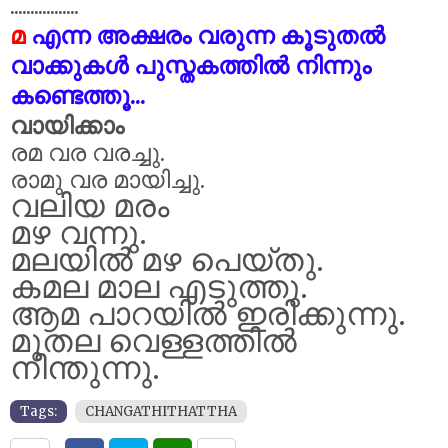
.................
മ
എന്ന അക്ഷരം വരുന്ന കൂടുതൽ
വാക്കുകൾ പുസ്തകത്തിൽ നിന്നും
കണ്ടെത്തൂ...
വായിക്കാം
രമ
വ
ര
വ
രച്ചു.
രാമു
വ
ര മായിച്ചു.
വലിയ മരം
മഴ വന്നു.
മലയിൽ മഴ പെയ്തു.
കമല മാല എടുത്തു.
ആമ പാറയിൽ ഇരിക്കുന്നു.
മുതല വെള്ളത്തിൽ
നീന്തുന്നു.
Tags:
CHANGATHITHATTHA