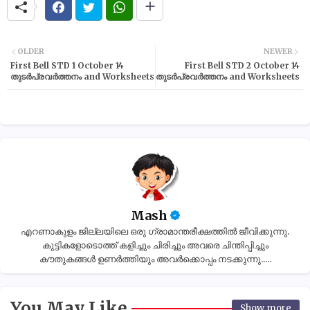
OLDER
NEWER
First Bell STD 1 October 14
First Bell STD 2 October 14
തുടർപ്രവർത്തനം and Worksheets
തുടർപ്രവർത്തനം and Worksheets
Mash
എറണാകുളം ജില്ലയിലെ ഒരു ഗ്രാമാന്തരീക്ഷത്തിൽ ജീവിക്കുന്നു.
കുട്ടികളോടൊത്ത് കളിച്ചും ചിരിച്ചും അവരെ ചിന്തിപ്പിച്ചും
കൗതുകങ്ങൾ ഉണർത്തിയും അവർക്കൊപ്പം നടക്കുന്നു.....
You May Like
Show more