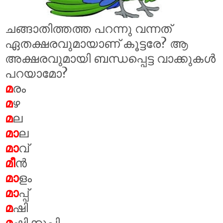
ചങ്ങാതിത്തത്ത പറന്നു വന്നത്
ഏതക്ഷരവുമായാണ് കൂട്ടരേ? ആ
അക്ഷരവുമായി ബന്ധപ്പെട്ട വാക്കുകൾ
പറയാമോ?
മ
രം
മ
ഴ
മ
ല
മാ
ല
മാ
വ്
മീ
ൻ
മാ
ളം
മാ
പ്പ്
മ
ഷി
മ
ഷിക്കുപ്പി