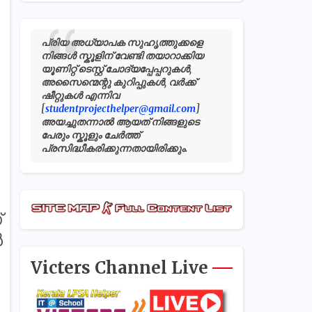
പ്രിയ അധ്യാപക സുഹൃത്തുക്കളെ
നിങ്ങൾ സ്കൂളിന് വേണ്ടി തയാറാക്കിയ
യൂണിറ്റ് ടെസ്റ്റ് ചോദ്യപ്പേപ്പറുകൾ,
അസൈന്മെന്റു കുറിപ്പുകൾ, വർക്ക്
ഷീറ്റുകൾ എന്നിവ
[
studentprojecthelper@gmail.com
]
അയച്ചുതന്നാൽ ആയത് നിങ്ങളുടെ
പേരും സ്കൂളും ചേർത്ത്
പ്രസിദ്ധീകരിക്കുന്നതായിരിക്കും.
്
ൾ
Victers Channel Live