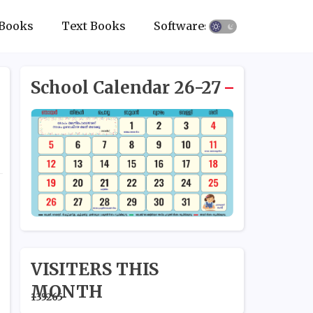
Books
Text Books
Softwares
School Calendar 26-27
VISITERS THIS
MONTH
1
3
5
2
6
5