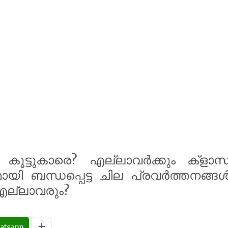
കൂട്ടുകാരെ? എല്ലാവർക്കും ക്‌ളാസ
യി ബന്ധപ്പെട്ട ചില പ്രവർത്തനങ്ങ
ല്ലാവരും?
atsapp