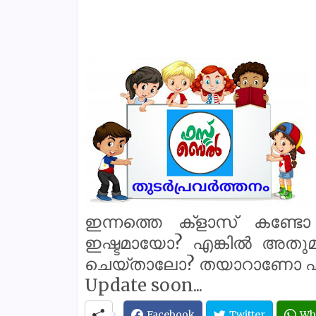
ഇന്നത്തെ ക്‌ളാസ് കണ്ടോ 
ഇഷ്ടമായോ? എങ്കിൽ അതുമാ
ചെയ്താലോ? തയാറാണോ എ
Update soon...
Facebook
Twitter
Wh