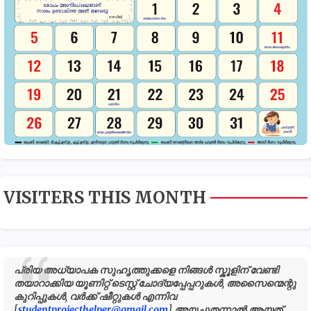
VISITERS THIS MONTH
പ്രിയ അധ്യാപക സുഹൃത്തുക്കളെ നിങ്ങൾ സ്കൂളിന് വേണ്ടി
തയാറാക്കിയ യൂണിറ്റ് ടെസ്റ്റ് ചോദ്യപ്പേപ്പറുകൾ, അസൈന്മെന്റു
കുറിപ്പുകൾ, വർക്ക് ഷീറ്റുകൾ എന്നിവ
[
studentprojecthelper@gmail.com
] അയച്ചുതന്നാൽ ആയത്