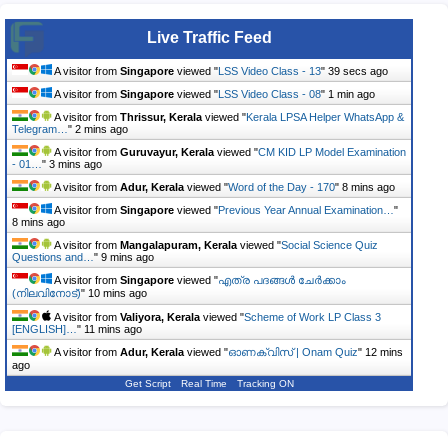
Live Traffic Feed
A visitor from
Singapore
viewed "
LSS Video Class - 13
"
39 secs ago
A visitor from
Singapore
viewed "
LSS Video Class - 08
"
1 min ago
A visitor from
Thrissur, Kerala
viewed "
Kerala LPSA Helper WhatsApp &
Telegram…
"
2 mins ago
A visitor from
Guruvayur, Kerala
viewed "
CM KID LP Model Examination
- 01…
"
3 mins ago
A visitor from
Adur, Kerala
viewed "
Word of the Day - 170
"
8 mins ago
A visitor from
Singapore
viewed "
Previous Year Annual Examination…
"
8 mins ago
A visitor from
Mangalapuram, Kerala
viewed "
Social Science Quiz
Questions and…
"
9 mins ago
A visitor from
Singapore
viewed "
എത്ര പദങ്ങൾ ചേർക്കാം
(നിലവിനോട്)
"
10 mins ago
A visitor from
Valiyora, Kerala
viewed "
Scheme of Work LP Class 3
[ENGLISH]…
"
11 mins ago
A visitor from
Adur, Kerala
viewed "
ഓണക്വിസ് | Onam Quiz
"
12 mins
ago
Get Script
Real Time
Tracking ON