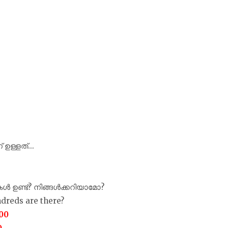
ഉള്ളത്...
 ഉണ്ട്? നിങ്ങൾക്കറിയാമോ?
dreds are there?
000