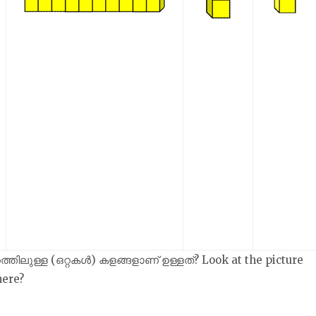
്തിലുള്ള (ഒറ്റകൾ) കളങ്ങളാണ് ഉള്ളത്? Look at the picture
here?