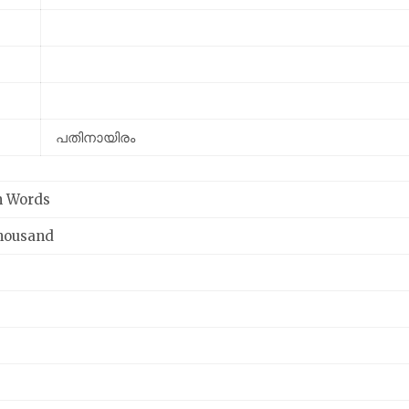
പതിനായിരം
n Words
housand