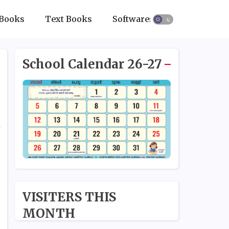
Books
Text Books
Softwares
School Calendar 26-27
VISITERS THIS
MONTH