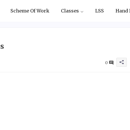
Scheme Of Work
Classes
LSS
Hand 
s
0