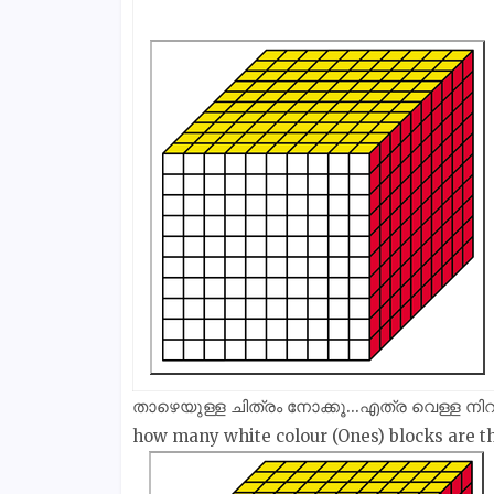
താഴെയുള്ള ചിത്രം നോക്കൂ...എത്ര വെള്ള നിറത
how many white colour (Ones) blocks are t