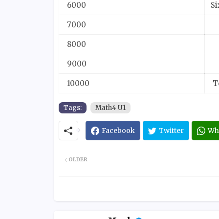
6000
S
7000
8000
9000
10000
T
Tags:
Math4 U1
Facebook
Twitter
Wh
OLDER