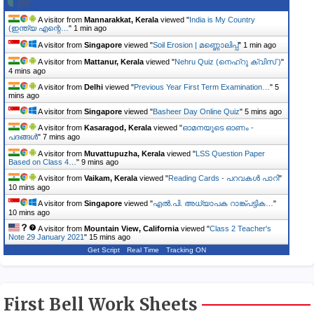
A visitor from
Mannarakkat, Kerala
viewed "
India is My Country
(ഇന്ത്യ എന്റെ…
"
1 min ago
A visitor from
Singapore
viewed "
Soil Erosion | മണ്ണൊലിപ്പ്
"
1 min ago
A visitor from
Mattanur, Kerala
viewed "
Nehru Quiz (നെഹ്‌റു ക്വിസ് )
"
4 mins ago
A visitor from
Delhi
viewed "
Previous Year First Term Examination…
"
5
mins ago
A visitor from
Singapore
viewed "
Basheer Day Online Quiz
"
5 mins ago
A visitor from
Kasaragod, Kerala
viewed "
ഓമനയുടെ ഓണം -
പദങ്ങൾ
"
7 mins ago
A visitor from
Muvattupuzha, Kerala
viewed "
LSS Question Paper
Based on Class 4…
"
9 mins ago
A visitor from
Vaikam, Kerala
viewed "
Reading Cards - പറവകൾ പാറി
"
10 mins ago
A visitor from
Singapore
viewed "
എൽ.പി. അധ്യാപക റാങ്ക്പട്ടിക…
"
10 mins ago
A visitor from
Mountain View, California
viewed "
Class 2 Teacher's
Note 29 January 2021
"
16 mins ago
Get Script
Real Time
Tracking ON
First Bell Work Sheets