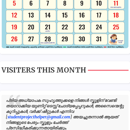
VISITERS THIS MONTH
പ്രിയ അധ്യാപക സുഹൃത്തുക്കളെ നിങ്ങൾ സ്കൂളിന് വേണ്ടി
തയാറാക്കിയ യൂണിറ്റ് ടെസ്റ്റ് ചോദ്യപ്പേപ്പറുകൾ, അസൈന്മെന്റു
കുറിപ്പുകൾ, വർക്ക് ഷീറ്റുകൾ എന്നിവ
[
studentprojecthelper@gmail.com
] അയച്ചുതന്നാൽ ആയത്
നിങ്ങളുടെ പേരും സ്കൂളും ചേർത്ത്
പ്രസിദ്ധീകരിക്കുന്നതായിരിക്കും.