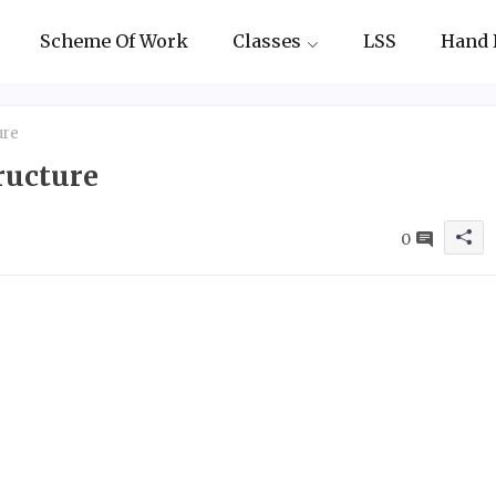
Scheme Of Work
Classes
LSS
Hand 
ure
ructure
0