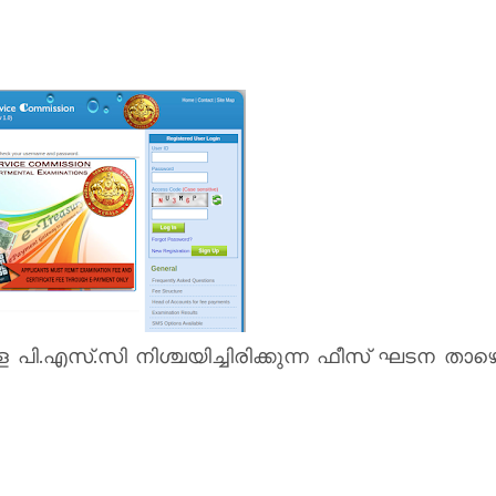
രള പി.എസ്.സി നിശ്ചയിച്ചിരിക്കുന്ന ഫീസ് ഘടന താഴ