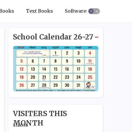
Books
Text Books
Softwares
School Calendar 26-27
VISITERS THIS
MONTH
1
3
2
0
3
6