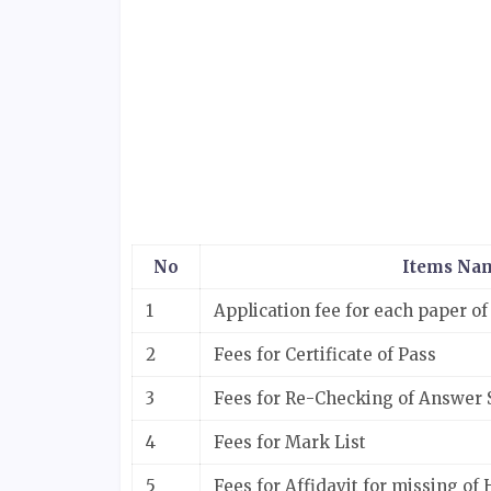
No
Items Na
1
Application fee for each paper of
2
Fees for Certificate of Pass
3
Fees for Re-Checking of Answer 
4
Fees for Mark List
5
Fees for Affidavit for missing of 