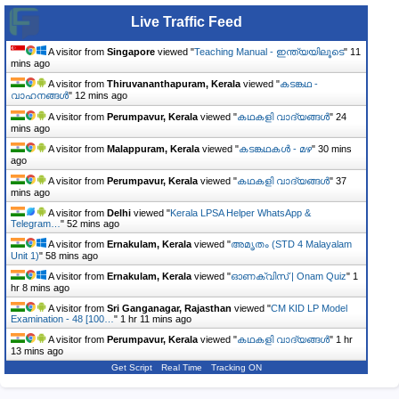
Live Traffic Feed
A visitor from
Singapore
viewed "
Teaching Manual - ഇന്ത്യയിലൂടെ
"
11
mins ago
A visitor from
Thiruvananthapuram, Kerala
viewed "
കടങ്കഥ -
വാഹനങ്ങൾ
"
12 mins ago
A visitor from
Perumpavur, Kerala
viewed "
കഥകളി വാദ്യങ്ങൾ
"
24
mins ago
A visitor from
Malappuram, Kerala
viewed "
കടങ്കഥകൾ - മഴ
"
30 mins
ago
A visitor from
Perumpavur, Kerala
viewed "
കഥകളി വാദ്യങ്ങൾ
"
37
mins ago
A visitor from
Delhi
viewed "
Kerala LPSA Helper WhatsApp &
Telegram…
"
52 mins ago
A visitor from
Ernakulam, Kerala
viewed "
അമൃതം (STD 4 Malayalam
Unit 1)
"
58 mins ago
A visitor from
Ernakulam, Kerala
viewed "
ഓണക്വിസ് | Onam Quiz
"
1
hr 8 mins ago
A visitor from
Sri Ganganagar, Rajasthan
viewed "
CM KID LP Model
Examination - 48 [100…
"
1 hr 11 mins ago
A visitor from
Perumpavur, Kerala
viewed "
കഥകളി വാദ്യങ്ങൾ
"
1 hr
13 mins ago
Get Script
Real Time
Tracking ON