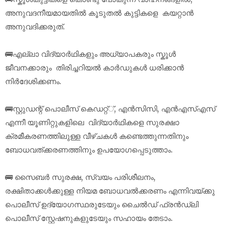
അനുവദനീയമായതിൽ കൂടുതൽ കുട്ടികളെ കയറ്റാൻ
അനുവദിക്കരുത്.
🚌എല്ലാ വിദ്യാർഥികളും അധ്യാപകരും സ്കൂൾ
ജീവനക്കാരും തിരിച്ചറിയൽ കാർഡുകൾ ധരിക്കാൻ
നിർദേശിക്കണം.
🚌സ്റ്റുഡന്റ് പൊലീസ് കെഡറ്റ്്, എൻസിസി, എൻഎസ്എസ്
എന്നീ യൂണിറ്റുകളിലെ വിദ്യാർഥികളെ സുരക്ഷാ
ക്രമീകരണത്തിലുള്ള വീഴ്ചകൾ കണ്ടെത്തുന്നതിനും
ബോധവത്ക്കരണത്തിനും ഉപയോഗപ്പെടുത്താം.
🚌 സൈബർ സുരക്ഷ, സ്വയം പരിശീലനം,
രക്ഷിതാക്കൾക്കുള്ള നിയമ ബോധവൽക്കരണം എന്നിവയ്ക്കു
പൊലീസ് ഉദ്യോഗസ്ഥരുടേയും ചൈൽഡ് ഫ്രൻഡ്‌ലി
പൊലീസ് സ്റ്റേഷനുകളുടേയും സഹായം തേടാം.