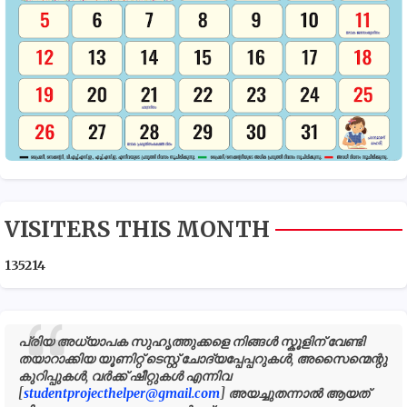
VISITERS THIS MONTH
1
3
5
2
1
4
പ്രിയ അധ്യാപക സുഹൃത്തുക്കളെ നിങ്ങൾ സ്കൂളിന് വേണ്ടി
തയാറാക്കിയ യൂണിറ്റ് ടെസ്റ്റ് ചോദ്യപ്പേപ്പറുകൾ, അസൈന്മെന്റു
കുറിപ്പുകൾ, വർക്ക് ഷീറ്റുകൾ എന്നിവ
[
studentprojecthelper@gmail.com
] അയച്ചുതന്നാൽ ആയത്