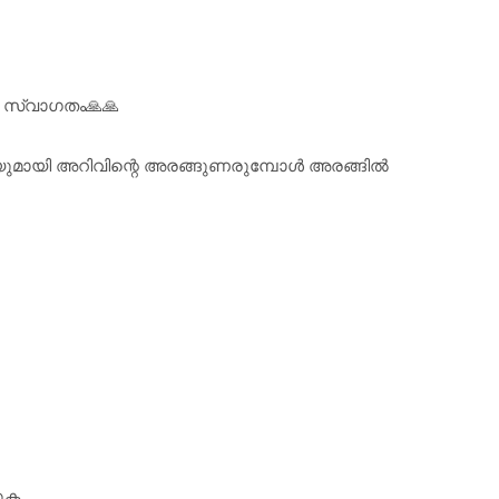
 സ്വാഗതം🙏🙏
ഴിയുമായി അറിവിന്റെ അരങ്ങുണരുമ്പോൾ അരങ്ങിൽ
കുക