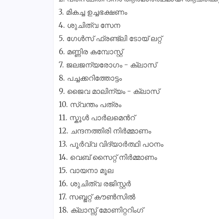
3. മികച്ച ഉച്ചഭക്ഷണം
4. ശുചിത്വ സേന
5. ഗേൾസ് ഫ്രണ്ട്ലി ടോയ് ലറ്റ്
6. മണ്ണിര കമ്പോസ്റ്റ്
7. ജലജന്യരോഗം - ക്ലാസ്
8. പച്ചക്കറിത്തോട്ടം
9. ജൈവ മാലിന്യം - ക്ലാസ്
10. സ്വന്തം പത്രം
11. സ്കൂൾ പാർലമെൻറ്
12. ചന്ദനത്തിരി നിർമ്മാണം
13. പൂർവ്വ വിദ്യാർത്ഥി പഠനം
14. വെബ് സൈറ്റ് നിർമ്മാണം
15. വായനാ മൂല
16. ശുചിത്വ രജിസ്റ്റർ
17. സബ്ജറ്റ് കൗൺസിൽ
18. ക്ലാസ്സ് മോണിറ്ററിംഗ്