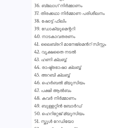
36. ബ്ലോഗ് നിർമ്മാണം
37. തിരക്കഥാ നിർമ്മാണ പരിശീലനം
38. ഷോട്ട് ഫിലിം
39. ഡോക്യൂമെന്ററി
40. നാടകാവതരണം
41. ലൈബ്രറി മാനേജ്മെൻറ് സിസ്റ്റം
42. വൃക്ഷതൈ നടൽ
43. ഹണി ക്ലബ്ബ്
44. രാഷ്ട്രഭാഷാ ക്ലബ്ബ്
45. അറബി ക്ലബ്ബ്
46. ഹെർബൽ മ്യൂസിയം
47. പക്ഷി ആൽബം
48. കവർ നിർമ്മാണം
49. ബുള്ളറ്റിൻ ബോർഡ്
50. ഹെറിറ്റേജ് മ്യൂസിയം
51. സ്കൂൾ റേഡിയോ