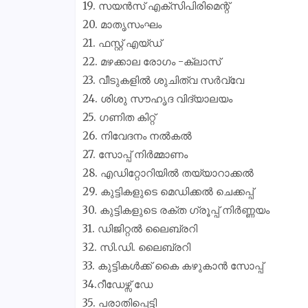
19. സയൻസ് എക്സിപിരിമെന്റ്
20. മാതൃസംഘം
21. ഫസ്റ്റ് എയ്ഡ്
22. മഴക്കാല രോഗം -ക്ലാസ്
23. വീടുകളിൽ ശുചിത്വ സർവ്വേ
24. ശിശു സൗഹൃദ വിദ്യാലയം
25. ഗണിത കിറ്റ്
26. നിവേദനം നൽകൽ
27. സോപ്പ് നിർമ്മാണം
28. എഡിറ്റോറിയിൽ തയ്യാറാക്കൽ
29. കുട്ടികളുടെ മെഡിക്കൽ ചെക്കപ്പ്
30. കുട്ടികളുടെ രക്ത ഗ്രൂപ്പ് നിർണ്ണയം
31. ഡിജിറ്റൽ ലൈബ്രറി
32. സി.ഡി. ലൈബ്രറി
33. കുട്ടികൾക്ക് കൈ കഴുകാൻ സോപ്പ്
34.റീഡേഴ്സ് ഡേ
35. പരാതിപ്പെട്ടി