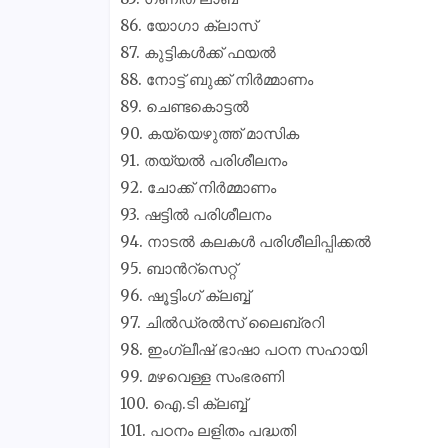
86. യോഗാ ക്ലാസ്
87. കുട്ടികൾക്ക് ഫയൽ
88. നോട്ട് ബുക്ക് നിർമ്മാണം
89. ചെണ്ടകൊട്ടൽ
90. കയ്യെഴുത്ത് മാസിക
91. തയ്യൽ പരിശീലനം
92. ചോക്ക് നിർമ്മാണം
93. ഷട്ടിൽ പരിശീലനം
94. നാടൽ കലകൾ പരിശീലിപ്പിക്കൽ
95. ബാൻറ്സെറ്റ്
96. ഷൂട്ടിംഗ് ക്ലബ്ബ്
97. ചിൽഡ്രൽസ് ലൈബ്രറി
98. ഇംഗ്ലീഷ് ഭാഷാ പഠന സഹായി
99. മഴവെള്ള സംഭരണി
100. ഐ.ടി ക്ലബ്ബ്
101. പഠനം ലളിതം പദ്ധതി