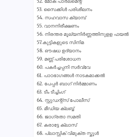
52. മോക് പാർലമെന്റ്
53. സൈക്കിൾ പരിശീലനം
54. സഹവാസ ക്യാമ്പ്
55. വാനനിരീക്ഷണം
56. നിരന്തര മൂല്യനിർണ്ണത്തിനുളള ഫയൽ
57.കുട്ടികളുടെ സിനിമ
58. ഔഷധ ഉദ്യാനം
59. മണ്ണ് പരിശോധന
60. പകർച്ചപ്പനി സർവ്വേ
61. പാഠഭാഗങ്ങൾ നാടകമാക്കൽ
62. പേപ്പർ ബാഗ് നിർമ്മാണം
63. ടീം ടീച്ചിംഗ്
64. സ്റ്റുഡന്റ്സ് പോലീസ്
65. മീഡിയ ക്ലബ്ബ്
66. ജാഗ്രതാ സമതി
67. കരാട്ടേ ക്ലാസ്
68. പ്ലാസ്റ്റിക് വിമുക്ത സ്കൂൾ