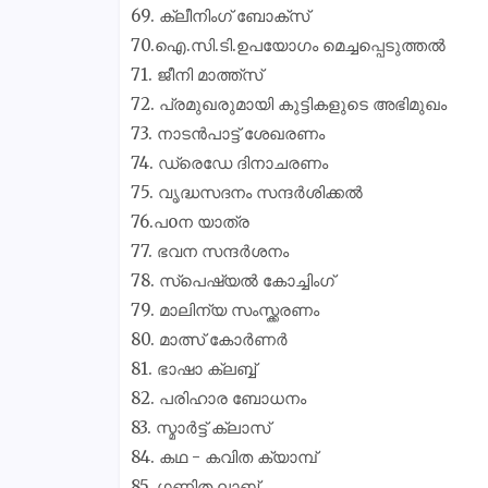
69. ക്ലീനിംഗ് ബോക്സ്
70.ഐ.സി.ടി.ഉപയോഗം മെച്ചപ്പെടുത്തൽ
71. ജീനി മാത്ത്സ്
72. പ്രമുഖരുമായി കുട്ടികളുടെ അഭിമുഖം
73. നാടൻപാട്ട് ശേഖരണം
74. ഡ്രെഡേ ദിനാചരണം
75. വൃദ്ധസദനം സന്ദർശിക്കൽ
76.പoന യാത്ര
77. ഭവന സന്ദർശനം
78. സ്പെഷ്യൽ കോച്ചിംഗ്
79. മാലിന്യ സംസ്ക്കരണം
80. മാത്സ് കോർണർ
81. ഭാഷാ ക്ലബ്ബ്
82. പരിഹാര ബോധനം
83. സ്മാർട്ട് ക്ലാസ്
84. കഥ - കവിത ക്യാമ്പ്
85. ഗണിത ലാബ്