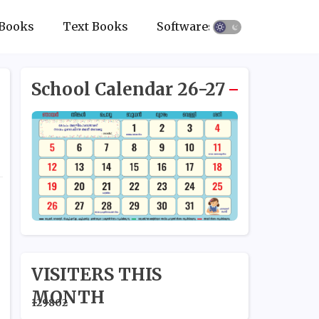
Books
Text Books
Softwares
School Calendar 26-27
VISITERS THIS
MONTH
1
2
9
8
0
2