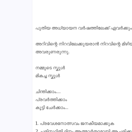
പുതിയ അധ്യായന വർഷത്തിലേക്ക് ഏവർക്കും
അറിവിന്റെ നിറവിലേക്കുയരാൻ നിറവിന്റെ മി
അവരുണരുന്നു.
നമ്മുടെ സ്കൂൾ
മികച്ച സ്കൂൾ
ചിന്തിക്കാം....
പ്രവർത്തിക്കാം
കൂട്ടി ചേർക്കാം...
1. പ്രവേശനോത്സവം ജനകീയമാക്കുക
2. പരിസ്ഥിതി ദിനം ആത്മാർത്ഥമായി ആചരിക്