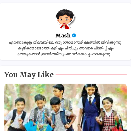
Mash
എറണാകുളം ജില്ലയിലെ ഒരു ഗ്രാമാന്തരീക്ഷത്തിൽ ജീവിക്കുന്നു.
കുട്ടികളോടൊത്ത് കളിച്ചും ചിരിച്ചും അവരെ ചിന്തിപ്പിച്ചും
കൗതുകങ്ങൾ ഉണർത്തിയും അവർക്കൊപ്പം നടക്കുന്നു.....
You May Like