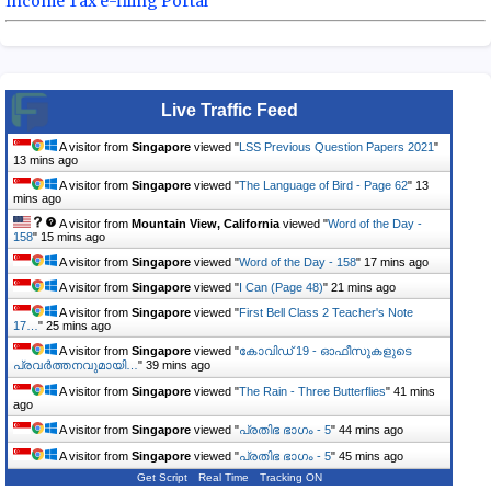
Income Tax e-filing Portal
Live Traffic Feed
A visitor from
Singapore
viewed "
LSS Previous Question Papers 2021
"
13 mins ago
A visitor from
Singapore
viewed "
The Language of Bird - Page 62
"
13
mins ago
A visitor from
Mountain View, California
viewed "
Word of the Day -
158
"
15 mins ago
A visitor from
Singapore
viewed "
Word of the Day - 158
"
17 mins ago
A visitor from
Singapore
viewed "
I Can (Page 48)
"
21 mins ago
A visitor from
Singapore
viewed "
First Bell Class 2 Teacher's Note
17…
"
25 mins ago
A visitor from
Singapore
viewed "
കോവിഡ് 19 - ഓഫീസുകളുടെ
പ്രവർത്തനവുമായി…
"
39 mins ago
A visitor from
Singapore
viewed "
The Rain - Three Butterflies
"
41 mins
ago
A visitor from
Singapore
viewed "
പ്രതിഭ ഭാഗം - 5
"
44 mins ago
A visitor from
Singapore
viewed "
പ്രതിഭ ഭാഗം - 5
"
45 mins ago
Get Script
Real Time
Tracking ON