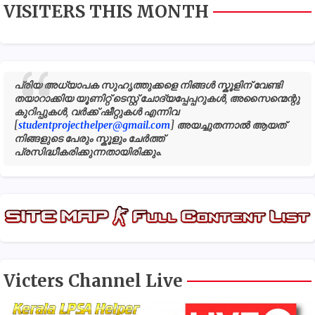
VISITERS THIS MONTH
പ്രിയ അധ്യാപക സുഹൃത്തുക്കളെ നിങ്ങൾ സ്കൂളിന് വേണ്ടി
തയാറാക്കിയ യൂണിറ്റ് ടെസ്റ്റ് ചോദ്യപ്പേപ്പറുകൾ, അസൈന്മെന്റു
കുറിപ്പുകൾ, വർക്ക് ഷീറ്റുകൾ എന്നിവ
[
studentprojecthelper@gmail.com
] അയച്ചുതന്നാൽ ആയത്
നിങ്ങളുടെ പേരും സ്കൂളും ചേർത്ത്
പ്രസിദ്ധീകരിക്കുന്നതായിരിക്കും.
Victers Channel Live