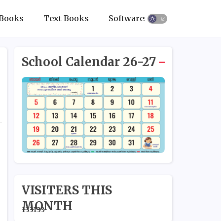
Books
Text Books
Softwares
School Calendar 26-27
VISITERS THIS
MONTH
1
3
3
1
3
3