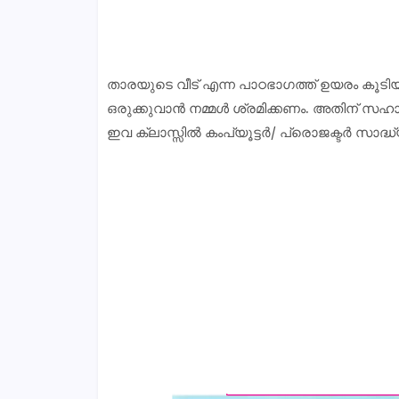
താരയുടെ വീട് എന്ന പാഠഭാഗത്ത് ഉയരം കൂട
ഒരുക്കുവാൻ നമ്മൾ ശ്രമിക്കണം. അതിന് സ
ഇവ ക്ലാസ്സിൽ കംപ്യൂട്ടർ/ പ്രൊജക്ടർ സാദ