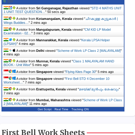
A visitor from
Sri Ganganagar, Rajasthan
viewed "
STD 4 MATHS UNIT
1 UNIT TEST QUESTION…
"
51 secs ago
A visitor from
Kotamangalam, Kerala
viewed "
ചിറകുള്ള കൂട്ടുകാർ |
Wings Buddies…
"
2 mins ago
A visitor from
Mangalapuram, Kerala
viewed "
CM KID LP Model
Examination - 02…
"
3 mins ago
A visitor from
Mannarakkat, Kerala
viewed "
Kerala LPSA Helper
(LPSAH)
"
4 mins ago
A visitor from
Delhi
viewed "
Scheme of Work LP Class 2 [MALAYALAM]
"
4 mins ago
A visitor from
Munnar, Kerala
viewed "
Class 1 MALAYALAM HAND
BOOK - Unit Wise
"
5 mins ago
A visitor from
Singapore
viewed "
Flying Kites Page 30
"
5 mins ago
A visitor from
Singapore
viewed "
First Bell STD 4 December 10
Worksheet…
"
7 mins ago
A visitor from
Erattupetta, Kerala
viewed "
മഴയ്ക്ക് മുൻപും ശേഷവും
"
7 mins ago
A visitor from
Mumbai, Maharashtra
viewed "
Scheme of Work LP Class
2 [MALAYALAM]
"
11 mins ago
Get Script
Real Time
Tracking ON
First Bell Work Sheets