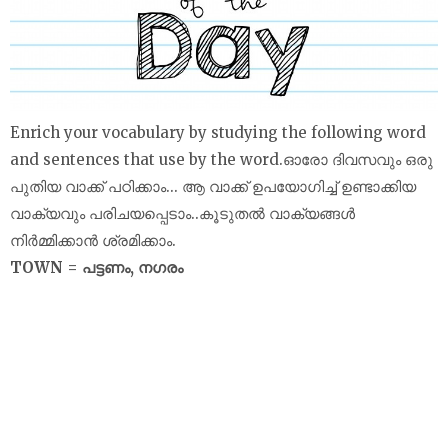
Enrich your vocabulary by studying the following word
and sentences that use by the word.ഓരോ ദിവസവും ഒരു
പുതിയ വാക്ക് പഠിക്കാം... ആ വാക്ക് ഉപയോഗിച്ച് ഉണ്ടാക്കിയ
വാക്യവും പരിചയപ്പെടാം..കൂടുതൽ വാക്യങ്ങൾ
നിർമ്മിക്കാൻ ശ്രമിക്കാം.
TOWN = പട്ടണം, നഗരം