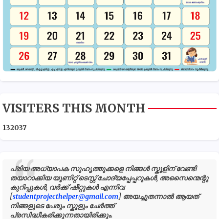
VISITERS THIS MONTH
1
3
2
0
3
7
പ്രിയ അധ്യാപക സുഹൃത്തുക്കളെ നിങ്ങൾ സ്കൂളിന് വേണ്ടി
തയാറാക്കിയ യൂണിറ്റ് ടെസ്റ്റ് ചോദ്യപ്പേപ്പറുകൾ, അസൈന്മെന്റു
കുറിപ്പുകൾ, വർക്ക് ഷീറ്റുകൾ എന്നിവ
[
studentprojecthelper@gmail.com
] അയച്ചുതന്നാൽ ആയത്
നിങ്ങളുടെ പേരും സ്കൂളും ചേർത്ത്
പ്രസിദ്ധീകരിക്കുന്നതായിരിക്കും.