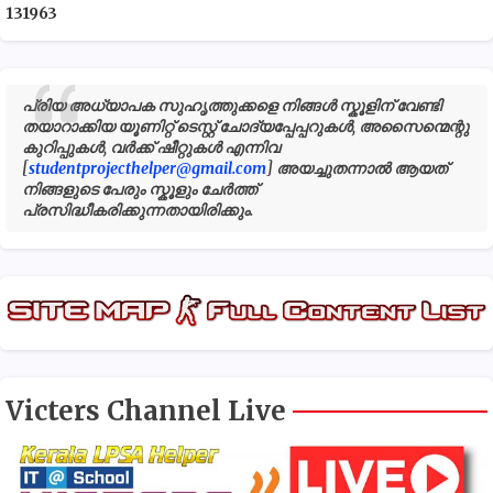
1
3
1
9
6
3
പ്രിയ അധ്യാപക സുഹൃത്തുക്കളെ നിങ്ങൾ സ്കൂളിന് വേണ്ടി
തയാറാക്കിയ യൂണിറ്റ് ടെസ്റ്റ് ചോദ്യപ്പേപ്പറുകൾ, അസൈന്മെന്റു
കുറിപ്പുകൾ, വർക്ക് ഷീറ്റുകൾ എന്നിവ
[
studentprojecthelper@gmail.com
] അയച്ചുതന്നാൽ ആയത്
നിങ്ങളുടെ പേരും സ്കൂളും ചേർത്ത്
പ്രസിദ്ധീകരിക്കുന്നതായിരിക്കും.
Victers Channel Live