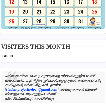
VISITERS THIS MONTH
1
3
0
6
1
0
പ്രിയ അധ്യാപക സുഹൃത്തുക്കളെ നിങ്ങൾ സ്കൂളിന് വേണ്ടി
തയാറാക്കിയ യൂണിറ്റ് ടെസ്റ്റ് ചോദ്യപ്പേപ്പറുകൾ, അസൈന്മെന്റു
കുറിപ്പുകൾ, വർക്ക് ഷീറ്റുകൾ എന്നിവ
[
studentprojecthelper@gmail.com
] അയച്ചുതന്നാൽ ആയത്
നിങ്ങളുടെ പേരും സ്കൂളും ചേർത്ത്
പ്രസിദ്ധീകരിക്കുന്നതായിരിക്കും.