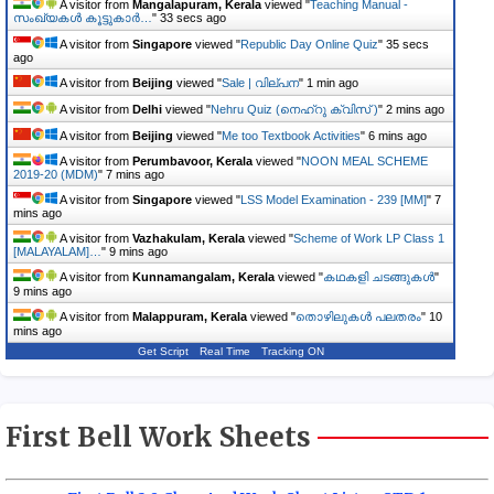
A visitor from
Mangalapuram, Kerala
viewed "
Teaching Manual -
സംഖ്യകൾ കൂട്ടുകാർ…
"
34 secs ago
A visitor from
Singapore
viewed "
Republic Day Online Quiz
"
36 secs
ago
A visitor from
Beijing
viewed "
Sale | വില്പന
"
1 min ago
A visitor from
Delhi
viewed "
Nehru Quiz (നെഹ്‌റു ക്വിസ് )
"
2 mins ago
A visitor from
Beijing
viewed "
Me too Textbook Activities
"
6 mins ago
A visitor from
Perumbavoor, Kerala
viewed "
NOON MEAL SCHEME
2019-20 (MDM)
"
7 mins ago
A visitor from
Singapore
viewed "
LSS Model Examination - 239 [MM]
"
7
mins ago
A visitor from
Vazhakulam, Kerala
viewed "
Scheme of Work LP Class 1
[MALAYALAM]…
"
9 mins ago
A visitor from
Kunnamangalam, Kerala
viewed "
കഥകളി ചടങ്ങുകൾ
"
9 mins ago
A visitor from
Malappuram, Kerala
viewed "
തൊഴിലുകൾ പലതരം
"
10
mins ago
Get Script
Real Time
Tracking ON
First Bell Work Sheets