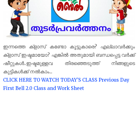
ഇന്നത്തെ ക്‌ളാസ് കണ്ടോ കൂട്ടുകാരെ? എല്ലാവർക്കും
ക്‌ളാസ് ഇഷ്ടമായോ? എങ്കിൽ അതുമായി ബന്ധപ്പെട്ട വർക്ക്
ഷീറ്റുകൾ..ഇഷ്ടമുള്ളവ തിരഞ്ഞെടുത്ത് നിങ്ങളുടെ
കുട്ടികൾക്ക് നൽകാം...
CLICK HERE TO WATCH TODAY'S CLASS
Previous Day
First Bell 2.0 Class and Work Sheet