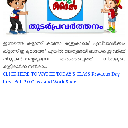
ഇന്നത്തെ ക്‌ളാസ് കണ്ടോ കൂട്ടുകാരെ? എല്ലാവർക്കും
ക്‌ളാസ് ഇഷ്ടമായോ? എങ്കിൽ അതുമായി ബന്ധപ്പെട്ട വർക്ക്
ഷീറ്റുകൾ..ഇഷ്ടമുള്ളവ തിരഞ്ഞെടുത്ത് നിങ്ങളുടെ
കുട്ടികൾക്ക് നൽകാം...
CLICK HERE TO WATCH TODAY'S CLASS
Previous Day
First Bell 2.0 Class and Work Sheet