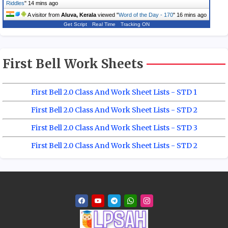
Riddles
"
14 mins ago
A visitor from
Aluva, Kerala
viewed "
Word of the Day - 170
"
16 mins ago
Get Script
Real Time
Tracking ON
First Bell Work Sheets
First Bell 2.0 Class And Work Sheet Lists - STD 1
First Bell 2.0 Class And Work Sheet Lists - STD 2
First Bell 2.0 Class And Work Sheet Lists - STD 3
First Bell 2.0 Class And Work Sheet Lists - STD 2