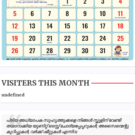
VISITERS THIS MONTH
u
n
d
e
f
n
e
d
പ്രിയ അധ്യാപക സുഹൃത്തുക്കളെ നിങ്ങൾ സ്കൂളിന് വേണ്ടി
തയാറാക്കിയ യൂണിറ്റ് ടെസ്റ്റ് ചോദ്യപ്പേപ്പറുകൾ, അസൈന്മെന്റു
കുറിപ്പുകൾ, വർക്ക് ഷീറ്റുകൾ എന്നിവ