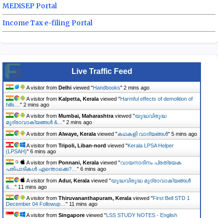
MEDiSEP Portal
Income Tax e-filing Portal
Live Traffic Feed
A visitor from
Delhi
viewed "
Handbooks
"
2 mins ago
A visitor from
Kalpetta, Kerala
viewed "
Harmful effects of demolition of
hills…
"
2 mins ago
A visitor from
Mumbai, Maharashtra
viewed "
യുദ്ധവിരുദ്ധ
മുദ്രാവാക്യങ്ങൾ &…
"
2 mins ago
A visitor from
Alwaye, Kerala
viewed "
കഥകളി വാദ്യങ്ങൾ
"
5 mins ago
A visitor from
Tripoli, Liban-nord
viewed "
Kerala LPSA Helper
(LPSAH)
"
6 mins ago
A visitor from
Ponnani, Kerala
viewed "
വായനാദിനം പ്രത്യേക
പരിപാടികൾ എന്തൊക്കെ?…
"
6 mins ago
A visitor from
Adur, Kerala
viewed "
യുദ്ധവിരുദ്ധ മുദ്രാവാക്യങ്ങൾ
&…
"
11 mins ago
A visitor from
Thiruvananthapuram, Kerala
viewed "
First Bell STD 1
December 04 Followup…
"
12 mins ago
A visitor from
Singapore
viewed "
LSS STUDY NOTES - English